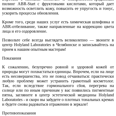
пилинг ABR-Start с фруктовыми кислотами, который дает
возможность осветлить кожу, повысить ее упругость и тонус,
ускорить процессы обновления.
Кроме того, среди наших услуг есть химическая шлифовка и
ABR-отбеливание, также направленные на коррекцию цвета
лица и его оздоровление.
Позвольте себе всегда выглядеть великолепно — звоните в
центр Holyland Laboratories в Челябинске и записывайтесь на
прием к нашим опытным мастерам!
Показания
К сожалению, безупречно ровной и здоровой кожей от
природы могут похвастаться единицы. Впрочем, если на лице
есть несовершенства, это не повод отчаиваться: практически
любую проблему может устранить грамотный косметолог.
Так, если вследствие гормонального сбоя, перегрева на
солнце или по иным причинам у вас появились пигментные
пятна, загляните в центр эстетической медицины Holyland
Laboratories - и скоро вы забудете о плотных тональных кремах
и будете снова радоваться отражению в зеркале!
Противопоказания