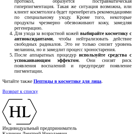
протокол, образуется постравматическая
гиперпигментация. Такая же ситуация возможна, или
клиент косметолога будет пренебрегать рекомендациями
по специальному уходу. Кроме того, некоторые
продукты чрезмерно обезвоживают кожу, замедляя
регенерацию.
Для ухода за возрастной кожей
выбирайте косметику с
антиоксидантами
, чтобы нейтрализовать действие
свободных радикалов. Это не только снизит уровень
меланина, но и замедлит процесс хроностарения.
После аппаратных процедур
используйте средства с
успокаивающим эффектом
. Они снизят риск
появления воспалений и предупредят появление
пигментации.
Читайте также
Пептиды в косметике для лица
.
Возврат к списку
Индивидуальный предприниматель
Калинин Дмитрий Николаевич