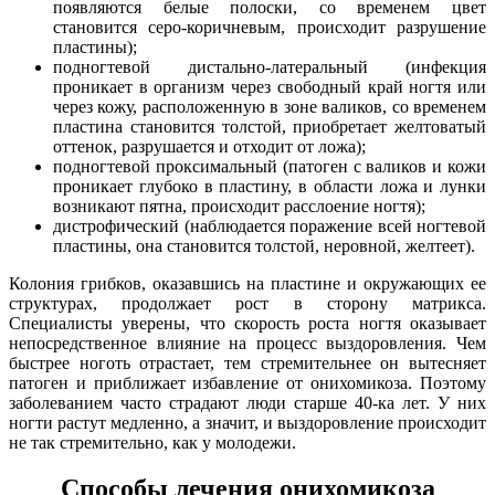
появляются белые полоски, со временем цвет
становится серо-коричневым, происходит разрушение
пластины);
подногтевой дистально-латеральный (инфекция
проникает в организм через свободный край ногтя или
через кожу, расположенную в зоне валиков, со временем
пластина становится толстой, приобретает желтоватый
оттенок, разрушается и отходит от ложа);
подногтевой проксимальный (патоген с валиков и кожи
проникает глубоко в пластину, в области ложа и лунки
возникают пятна, происходит расслоение ногтя);
дистрофический (наблюдается поражение всей ногтевой
пластины, она становится толстой, неровной, желтеет).
Колония грибков, оказавшись на пластине и окружающих ее
структурах, продолжает рост в сторону матрикса.
Специалисты уверены, что скорость роста ногтя оказывает
непосредственное влияние на процесс выздоровления. Чем
быстрее ноготь отрастает, тем стремительнее он вытесняет
патоген и приближает избавление от онихомикоза. Поэтому
заболеванием часто страдают люди старше 40-ка лет. У них
ногти растут медленно, а значит, и выздоровление происходит
не так стремительно, как у молодежи.
Способы лечения онихомикоза