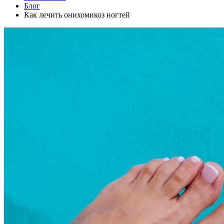
Блог
Как лечить онихомикоз ногтей