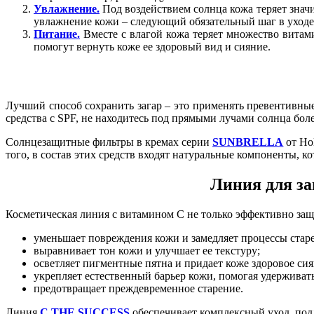
Увлажнение.
Под воздействием солнца кожа теряет знач
увлажнение кожи – следующий обязательный шаг в уходе 
Питание.
Вместе с влагой кожа теряет множество витами
помогут вернуть коже ее здоровый вид и сияние.
Лучший способ сохранить загар – это применять превентивны
средства с SPF, не находитесь под прямыми лучами солнца бол
Солнцезащитные фильтры в кремах серии
SUNBRELLA
от Ho
того, в состав этих средств входят натуральные компоненты,
Линия для з
Косметическая линия с витамином C не только эффективно защ
уменьшает повреждения кожи и замедляет процессы стар
выравнивает тон кожи и улучшает ее текстуру;
осветляет пигментные пятна и придает коже здоровое сия
укрепляет естественный барьер кожи, помогая удерживать
предотвращает преждевременное старение.
Линия
C THE SUCCESS
обеспечивает комплексный уход, под