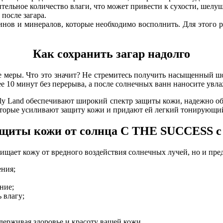
ительное количество влаги, что может привести к сухости, ше
после загара.
нов и минералов, которые необходимо восполнить. Для этого р
Как сохранить загар надолго
е меры. Что это значит? Не стремитесь получить насыщенный ш
ее 10 минут без перерыва, а после солнечных ванн наносите ув
ly Land обеспечивают широкий спектр защиты кожи, надежно об
 которые усиливают защиту кожи и придают ей легкий тонирующи
ащиты кожи от солнца C THE SUCCESS с
ищает кожу от вредного воздействия солнечных лучей, но и пре
ения;
ние;
 влагу;
держивая здоровье и красоту вашей кожи.