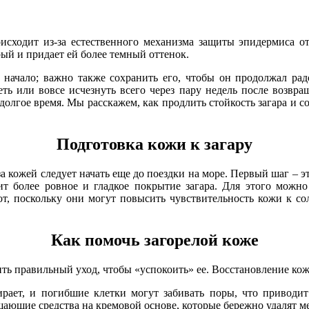
исходит из-за естественного механизма защиты эпидермиса о
ый и придает ей более темный оттенок.
 начало; важно также сохранить его, чтобы он продолжал рад
ь или вовсе исчезнуть всего через пару недель после возвращ
долгое время. Мы расскажем, как продлить стойкость загара и
Подготовка кожи к загару
 за кожей следует начать еще до поездки на море. Первый шаг –
ит более ровное и гладкое покрытие загара. Для этого можн
т, поскольку они могут повысить чувствительность кожи к со
Как помочь загорелой коже
ить правильный уход, чтобы «успокоить» ее. Восстановление кож
ает, и погибшие клетки могут забивать поры, что приводит
щающие средства на кремовой основе, которые бережно удалят м