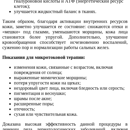
гиалуроновой кислоты и АТФ (энергетический ресурс
клеток);
улучшается жидкостный баланс в тканях.
Таким образом, благодаря активации внутренних ресурсов
кожи, заметно улучшается ее состояние: снижаются отеки и
«мешки» под глазами, уменьшаются морщины, кожа лица
становится более упругой. Дополнительно, улучшение
кровообращения способствует исчезновению воспалений,
сужению пор и нормализации работы сальных желез.
Показания для микротоковой терапии:
изменения кожи, связанные с возрастом, включая
повреждения от солнца;
выраженные мимические морщины;
потеря упругости кожи на щеках;
нездоровый цвет лица, включая бледность или серость;
пигментация и веснушки;
шрамы после акне;
расширенные поры;
отечность;
сухая или чувствительная кожа.
Доказана высокая эффективность данной процедуры в
лечении ряда дерматологических заболеваний, включая