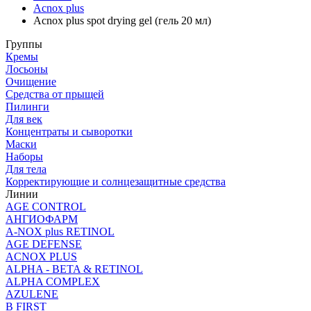
Acnox plus
Acnox plus spot drying gel (гель 20 мл)
Группы
Кремы
Лосьоны
Очищение
Средства от прыщей
Пилинги
Для век
Концентраты и сыворотки
Маски
Наборы
Для тела
Корректирующие и солнцезащитные средства
Линии
AGE CONTROL
АНГИОФАРМ
A-NOX plus RETINOL
AGE DEFENSE
ACNOX PLUS
ALPHA - BETA & RETINOL
ALPHA COMPLEX
AZULENE
B FIRST