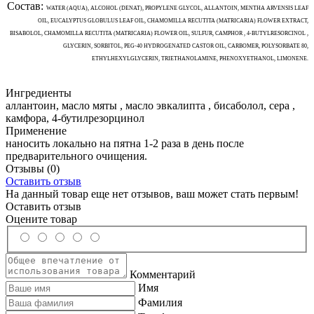
Состав:
WATER (AQUA), ALCOHOL (DENAT), PROPYLENE GLYCOL, ALLANTOIN, MENTHA ARVENSIS LEAF
OIL, EUCALYPTUS GLOBULUS LEAF OIL, CHAMOMILLA RECUTITA (MATRICARIA) FLOWER EXTRACT,
BISABOLOL, CHAMOMILLA RECUTITA (MATRICARIA) FLOWER OIL, SULFUR, CAMPHOR , 4-BUTYLRESORCINOL ,
GLYCERIN, SORBITOL, PEG-40 HYDROGENATED CASTOR OIL, CARBOMER, POLYSORBATE 80,
ETHYLHEXYLGLYCERIN, TRIETHANOLAMINE, PHENOXYETHANOL, LIMONENE.
Ингредиенты
аллантоин, масло мяты , масло эвкалипта , бисаболол, сера ,
камфора, 4-бутилрезорцинол
Применение
наносить локально на пятна 1-2 раза в день после
предварительного очищения.
Отзывы
(0)
Оставить отзыв
На данный товар еще нет отзывов, ваш может стать первым!
Оставить отзыв
Оцените товар
Комментарий
Имя
Фамилия