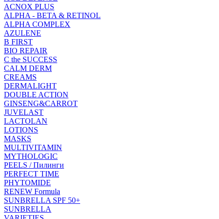
ACNOX PLUS
ALPHA - BETA & RETINOL
ALPHA COMPLEX
AZULENE
B FIRST
BIO REPAIR
C the SUCCESS
CALM DERM
CREAMS
DERMALIGHT
DOUBLE ACTION
GINSENG&CARROT
JUVELAST
LACTOLAN
LOTIONS
MASKS
MULTIVITAMIN
MYTHOLOGIC
PEELS / Пилинги
PERFECT TIME
PHYTOMIDE
RENEW Formula
SUNBRELLA SPF 50+
SUNBRELLA
VARIETIES