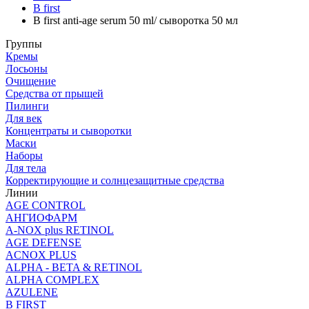
B first
B first anti-age serum 50 ml/ сыворотка 50 мл
Группы
Кремы
Лосьоны
Очищение
Средства от прыщей
Пилинги
Для век
Концентраты и сыворотки
Маски
Наборы
Для тела
Корректирующие и солнцезащитные средства
Линии
AGE CONTROL
АНГИОФАРМ
A-NOX plus RETINOL
AGE DEFENSE
ACNOX PLUS
ALPHA - BETA & RETINOL
ALPHA COMPLEX
AZULENE
B FIRST