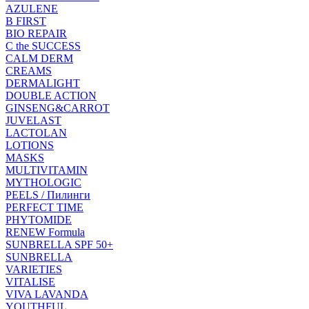
AZULENE
B FIRST
BIO REPAIR
C the SUCCESS
CALM DERM
CREAMS
DERMALIGHT
DOUBLE ACTION
GINSENG&CARROT
JUVELAST
LACTOLAN
LOTIONS
MASKS
MULTIVITAMIN
MYTHOLOGIC
PEELS / Пилинги
PERFECT TIME
PHYTOMIDE
RENEW Formula
SUNBRELLA SPF 50+
SUNBRELLA
VARIETIES
VITALISE
VIVA LAVANDA
YOUTHFUL