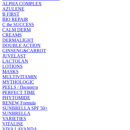
ALPHA COMPLEX
AZULENE
B FIRST
BIO REPAIR
C the SUCCESS
CALM DERM
CREAMS
DERMALIGHT
DOUBLE ACTION
GINSENG&CARROT
JUVELAST
LACTOLAN
LOTIONS
MASKS
MULTIVITAMIN
MYTHOLOGIC
PEELS / Пилинги
PERFECT TIME
PHYTOMIDE
RENEW Formula
SUNBRELLA SPF 50+
SUNBRELLA
VARIETIES
VITALISE
VIVA LAVANDA