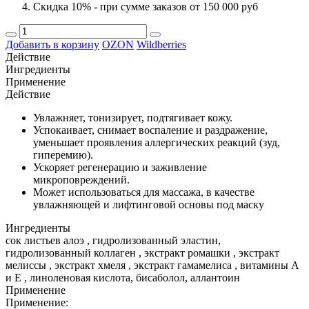
Скидка 10% - при сумме заказов от 150 000 руб
Добавить в корзину
OZON
Wildberries
Действие
Ингредиенты
Применение
Действие
Увлажняет, тонизирует, подтягивает кожу.
Успокаивает, снимает воспаление и раздражение,
уменьшает проявления аллергических реакций (зуд,
гиперемию).
Ускоряет регенерацию и заживление
микроповреждений.
Может использоваться для массажа, в качестве
увлажняющей и лифтинговой основы под маску
Ингредиенты
сок листьев алоэ , гидролизованный эластин,
гидролизованный коллаген , экстракт ромашки , экстракт
мелиссы , экстракт хмеля , экстракт гамамелиса , витамины А
и Е , линоленовая кислота, бисаболол, аллантоин
Применение
Применение: