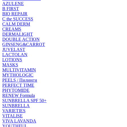
AZULENE
B FIRST
BIO REPAIR
C the SUCCESS
CALM DERM
CREAMS
DERMALIGHT
DOUBLE ACTION
GINSENG&CARROT
JUVELAST
LACTOLAN
LOTIONS
MASKS
MULTIVITAMIN
MYTHOLOGIC
PEELS / Пилинги
PERFECT TIME
PHYTOMIDE
RENEW Formula
SUNBRELLA SPF 50+
SUNBRELLA
VARIETIES
VITALISE
VIVA LAVANDA
YOUTHFUL