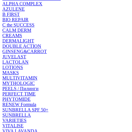
ALPHA COMPLEX
AZULENE
B FIRST
BIO REPAIR
C the SUCCESS
CALM DERM
CREAMS
DERMALIGHT
DOUBLE ACTION
GINSENG&CARROT
JUVELAST
LACTOLAN
LOTIONS
MASKS
MULTIVITAMIN
MYTHOLOGIC
PEELS / Пилинги
PERFECT TIME
PHYTOMIDE
RENEW Formula
SUNBRELLA SPF 50+
SUNBRELLA
VARIETIES
VITALISE
VIVA LAVANDA