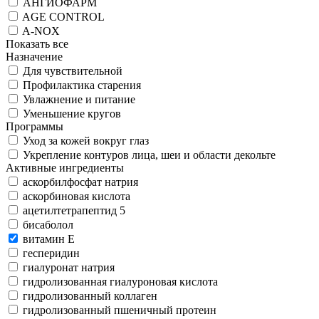
АНГИОФАРМ
AGE CONTROL
A-NOX
Показать все
Назначение
Для чувствительной
Профилактика старения
Увлажнение и питание
Уменьшение кругов
Программы
Уход за кожей вокруг глаз
Укрепление контуров лица, шеи и области декольте
Активные ингредиенты
аскорбилфосфат натрия
аскорбиновая кислота
ацетилтетрапептид 5
бисаболол
витамин Е
гесперидин
гиалуронат натрия
гидролизованная гиалуроновая кислота
гидролизованный коллаген
гидролизованный пшеничный протеин