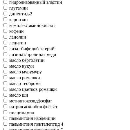
гидролизованный эластин
глутамин
дипептид-2
карнозин
комплекс аминокислот
кофеин
ланолин
лецитин
лизат бифидобактерий
лизинат/пролинат меди
масло бертолетии
масло кукуи
масло мурумуру
масло ромашки
масло теобромы
масло цветков ромашки
масло ши
метилгюкозидфосфат
натрия аскорбил фосфат
ниацинамид
пальмитоил изолейцин
пальмитоил пентапептид 4
пальмитоил тетрапептид-7