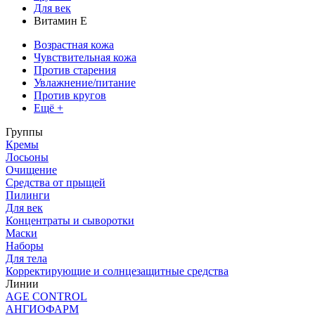
Для век
Витамин Е
Возрастная кожа
Чувствительная кожа
Против старения
Увлажнение/питание
Против кругов
Ещё +
Группы
Кремы
Лосьоны
Очищение
Средства от прыщей
Пилинги
Для век
Концентраты и сыворотки
Маски
Наборы
Для тела
Корректирующие и солнцезащитные средства
Линии
AGE CONTROL
АНГИОФАРМ