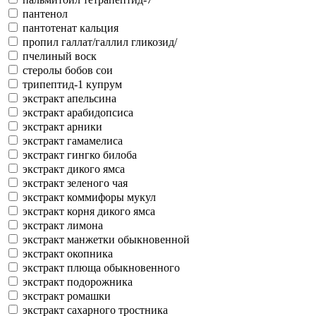
пантенол
пантотенат кальция
пропил галлат/галлил гликозид/
пчелиный воск
стеролы бобов сои
трипептид-1 купрум
экстракт апельсина
экстракт арабидопсиса
экстракт арники
экстракт гамамелиса
экстракт гингко билоба
экстракт дикого ямса
экстракт зеленого чая
экстракт коммифоры мукул
экстракт корня дикого ямса
экстракт лимона
экстракт манжетки обыкновенной
экстракт окопника
экстракт плюща обыкновенного
экстракт подорожника
экстракт ромашки
экстракт сахарного тростника