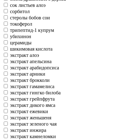
сок листьев алоэ
сорбитол
стеролы бобов сои
токоферол
трипептид-1 купрум
убихинон
церамиды
шикимовая кислота
экстракт алоэ
экстракт апельсина
экстракт арабидопсиса
экстракт арники
экстракт брокколи
экстракт гамамелиса
экстракт гингко билоба
экстракт грейпфрута
экстракт дикого ямса
экстракт ежевики
экстракт женьшеня
экстракт зеленого чая
экстракт инжира
экстракт камнеломки