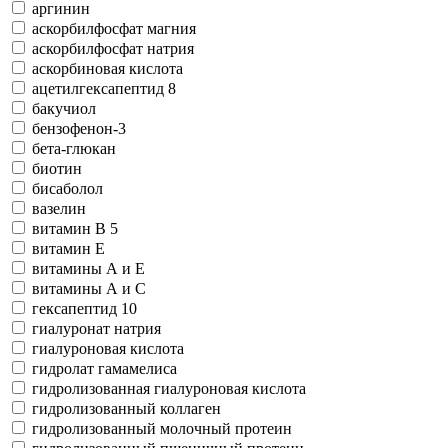
аргинин
аскорбилфосфат магния
аскорбилфосфат натрия
аскорбиновая кислота
ацетилгексапептид 8
бакучиол
бензофeнон-3
бета-глюкан
биотин
бисаболол
вазелин
витамин В 5
витамин Е
витамины А и Е
витамины А и С
гексапептид 10
гиалуронат натрия
гиалуроновая кислота
гидролат гамамелиса
гидролизованная гиалуроновая кислота
гидролизованный коллаген
гидролизованный молочный протеин