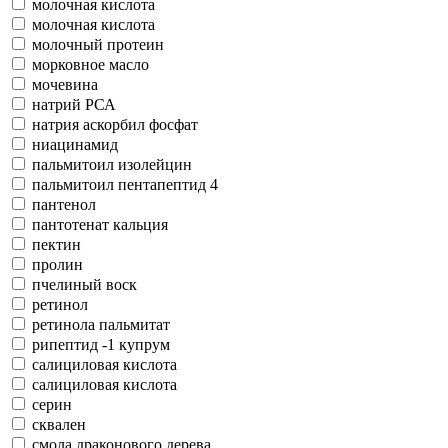
молочная кислота
молочная кислота
молочный протеин
морковное масло
мочевина
натрий РСА
натрия аскорбил фосфат
ниацинамид
пальмитоил изолейцин
пальмитоил пентапептид 4
пантенол
пантотенат кальция
пектин
пролин
пчелиный воск
ретинол
ретинола пальмитат
рипептид -1 купрум
салициловая кислота
салициловая кислота
серин
сквален
смола драконового дерева