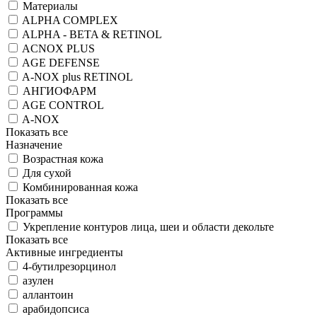
Материалы
ALPHA COMPLEX
ALPHA - BETA & RETINOL
ACNOX PLUS
AGE DEFENSE
A-NOX plus RETINOL
АНГИОФАРМ
AGE CONTROL
A-NOX
Показать все
Назначение
Возрастная кожа
Для сухой
Комбинированная кожа
Показать все
Программы
Укрепление контуров лица, шеи и области декольте
Показать все
Активные ингредиенты
4-бутилрезорцинол
азулен
аллантоин
арабидопсиса