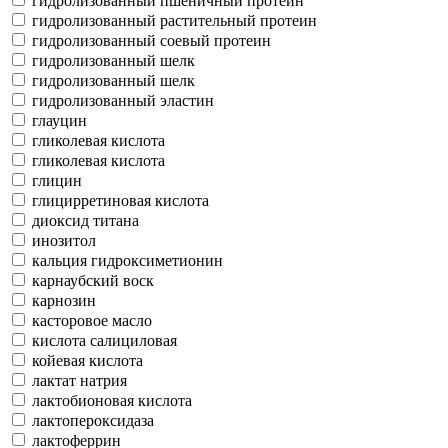
гидролизованный пшеничный протеин
гидролизованный растительный протеин
гидролизованный соевый протеин
гидролизованный шелк
гидролизованный шелк
гидролизованный эластин
глауцин
гликолевая кислота
гликолевая кислота
глицин
глицирретиновая кислота
диоксид титана
инозитол
кальция гидроксиметионин
карнаубский воск
карнозин
касторовое масло
кислота салициловая
койевая кислота
лактат натрия
лактобионовая кислота
лактопероксидаза
лактоферрин