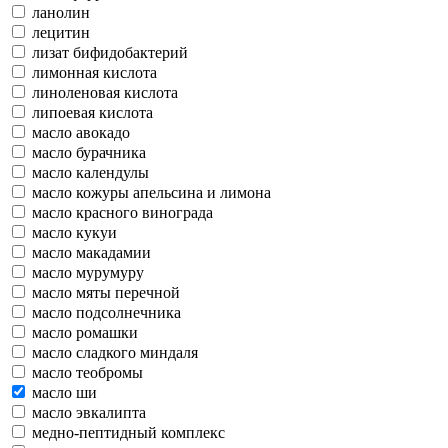
ланолин
лецитин
лизат бифидобактерий
лимонная кислота
линоленовая кислота
липоевая кислота
масло авокадо
масло бурачника
масло календулы
масло кожуры апельсина и лимона
масло красного винограда
масло кукуи
масло макадамии
масло мурумуру
масло мяты перечной
масло подсолнечника
масло ромашки
масло сладкого миндаля
масло теобромы
масло ши
масло эвкалипта
медно-пептидный комплекс