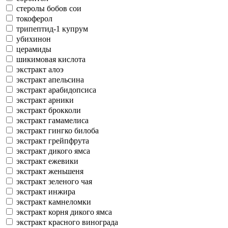
стеролы бобов сои
токоферол
трипептид-1 купрум
убихинон
церамиды
шикимовая кислота
экстракт алоэ
экстракт апельсина
экстракт арабидопсиса
экстракт арники
экстракт брокколи
экстракт гамамелиса
экстракт гингко билоба
экстракт грейпфрута
экстракт дикого ямса
экстракт ежевики
экстракт женьшеня
экстракт зеленого чая
экстракт инжира
экстракт камнеломки
экстракт корня дикого ямса
экстракт красного винограда