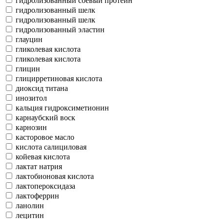
гидролизованный соевый протеин
гидролизованный шелк
гидролизованный шелк
гидролизованный эластин
глауцин
гликолевая кислота
гликолевая кислота
глицин
глицирретиновая кислота
диоксид титана
инозитол
кальция гидроксиметионин
карнаубский воск
карнозин
касторовое масло
кислота салициловая
койевая кислота
лактат натрия
лактобионовая кислота
лактопероксидаза
лактоферрин
ланолин
лецитин