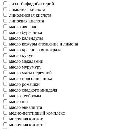
лизат бифидобактерий
лимонная кислота
линоленовая кислота
липоевая кислота
масло авокадо
масло бурачника
масло календулы
масло кожуры апельсина и лимона
масло красного винограда
масло кукуи
масло макадамии
масло мурумуру
масло мяты перечной
масло подсолнечника
масло ромашки
масло сладкого миндаля
масло теобромы
масло ши
масло эвкалипта
медно-пептидный комплекс
молочная кислота
молочная кислота