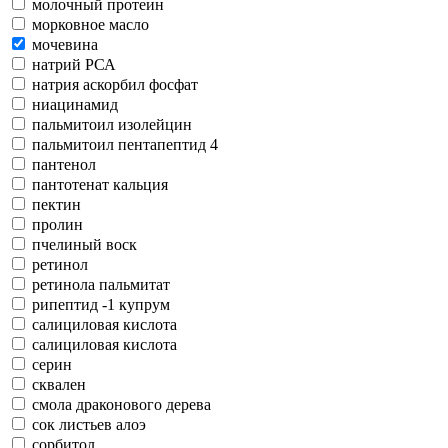
молочный протеин
морковное масло
мочевина
натрий РСА
натрия аскорбил фосфат
ниацинамид
пальмитоил изолейцин
пальмитоил пентапептид 4
пантенол
пантотенат кальция
пектин
пролин
пчелиный воск
ретинол
ретинола пальмитат
рипептид -1 купрум
салициловая кислота
салициловая кислота
серин
сквален
смола драконового дерева
сок листьев алоэ
сорбитол