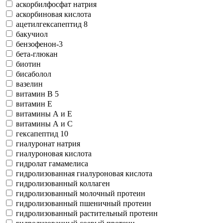
аскорбилфосфат натрия
аскорбиновая кислота
ацетилгексапептид 8
бакучиол
бензофeнон-3
бета-глюкан
биотин
бисаболол
вазелин
витамин В 5
витамин Е
витамины А и Е
витамины А и С
гексапептид 10
гиалуронат натрия
гиалуроновая кислота
гидролат гамамелиса
гидролизованная гиалуроновая кислота
гидролизованный коллаген
гидролизованный молочный протеин
гидролизованный пшеничный протеин
гидролизованный растительный протеин