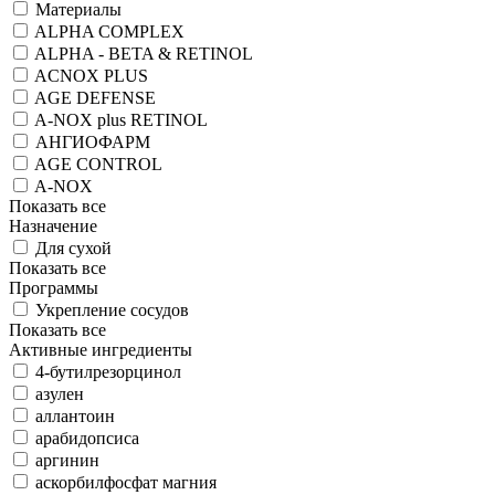
Материалы
ALPHA COMPLEX
ALPHA - BETA & RETINOL
ACNOX PLUS
AGE DEFENSE
A-NOX plus RETINOL
АНГИОФАРМ
AGE CONTROL
A-NOX
Показать все
Назначение
Для сухой
Показать все
Программы
Укрепление сосудов
Показать все
Активные ингредиенты
4-бутилрезорцинол
азулен
аллантоин
арабидопсиса
аргинин
аскорбилфосфат магния