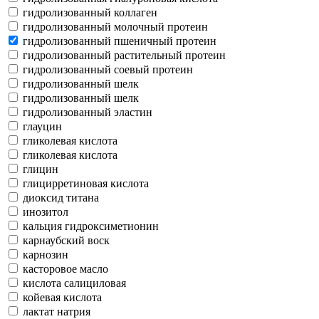
гидролизованный коллаген
гидролизованный молочный протеин
гидролизованный пшеничный протеин
гидролизованный растительный протеин
гидролизованный соевый протеин
гидролизованный шелк
гидролизованный шелк
гидролизованный эластин
глауцин
гликолевая кислота
гликолевая кислота
глицин
глицирретиновая кислота
диоксид титана
инозитол
кальция гидроксиметионин
карнаубский воск
карнозин
касторовое масло
кислота салициловая
койевая кислота
лактат натрия