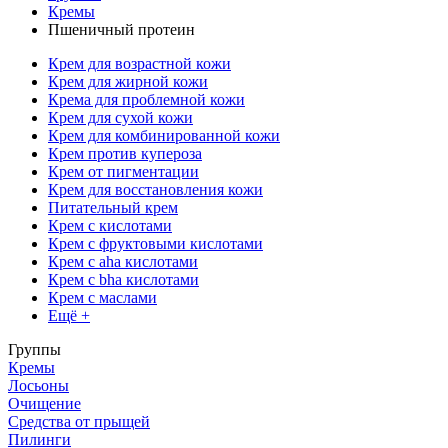
Кремы
Пшеничный протеин
Крем для возрастной кожи
Крем для жирной кожи
Крема для проблемной кожи
Крем для сухой кожи
Крем для комбинированной кожи
Крем против купероза
Крем от пигментации
Крем для восстановления кожи
Питательный крем
Крем с кислотами
Крем с фруктовыми кислотами
Крем с aha кислотами
Крем с bha кислотами
Крем с маслами
Ещё +
Группы
Кремы
Лосьоны
Очищение
Средства от прыщей
Пилинги