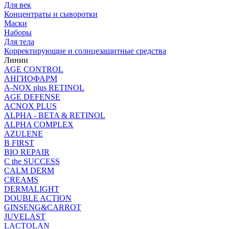
Для век
Концентраты и сыворотки
Маски
Наборы
Для тела
Корректирующие и солнцезащитные средства
Линии
AGE CONTROL
АНГИОФАРМ
A-NOX plus RETINOL
AGE DEFENSE
ACNOX PLUS
ALPHA - BETA & RETINOL
ALPHA COMPLEX
AZULENE
B FIRST
BIO REPAIR
C the SUCCESS
CALM DERM
CREAMS
DERMALIGHT
DOUBLE ACTION
GINSENG&CARROT
JUVELAST
LACTOLAN