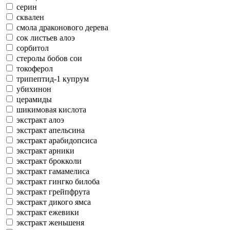
серин
сквален
смола драконового дерева
сок листьев алоэ
сорбитол
стеролы бобов сои
токоферол
трипептид-1 купрум
убихинон
церамиды
шикимовая кислота
экстракт алоэ
экстракт апельсина
экстракт арабидопсиса
экстракт арники
экстракт брокколи
экстракт гамамелиса
экстракт гингко билоба
экстракт грейпфрута
экстракт дикого ямса
экстракт ежевики
экстракт женьшеня