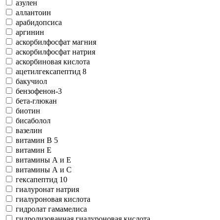
азулен
аллантоин
арабидопсиса
аргинин
аскорбилфосфат магния
аскорбилфосфат натрия
аскорбиновая кислота
ацетилгексапептид 8
бакучиол
бензофeнон-3
бета-глюкан
биотин
бисаболол
вазелин
витамин В 5
витамин Е
витамины А и Е
витамины А и С
гексапептид 10
гиалуронат натрия
гиалуроновая кислота
гидролат гамамелиса
гидролизованная гиалуроновая кислота