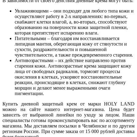
В зависимости от своего действия дневные крема могут быть:
Увлажняющими – они подходят для любого типа кожи и
осуществляют работу в 2-х направлениях: во-первых,
снабжают клетки влагой, а, во-вторых, способствуют
образованию на поверхности кожи защитной пленки,
которая препятствует испарению влаги.
Питательными – благодаря им восстанавливается
липидная мантия, оберегающая кожу от стянутости и
сухости, раздражительности и повышенной
чувствительности, а также преждевременного старения.
Антивозрастными – их действие направлено против
старения кожи. Антивозрастные крема защищают кожу
лица от свободных радикалов, тормозят процессы
окисления в клетках, ускоряют восстановительные
реакции, происходящие в клетках, снижают глубину
морщин и делают менее выраженными очаги
пигментации.
Купить дневной защитный крем от марки HOLY LAND
можно на сайте нашего интернет-магазина. Цена будет
зависеть от выбранной линейки по уходу за лицом. Наши
специалисты готовы проконсультировать вас по ассортименту
магазина. Мы доставляем посылки в Челябинске и по другим
регионам России. При сумме заказа от 15 000 рублей доставка
будет бесплатной.