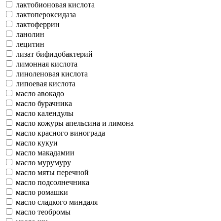
лактобионовая кислота
лактопероксидаза
лактоферрин
ланолин
лецитин
лизат бифидобактерий
лимонная кислота
линоленовая кислота
липоевая кислота
масло авокадо
масло бурачника
масло календулы
масло кожуры апельсина и лимона
масло красного винограда
масло кукуи
масло макадамии
масло мурумуру
масло мяты перечной
масло подсолнечника
масло ромашки
масло сладкого миндаля
масло теобромы