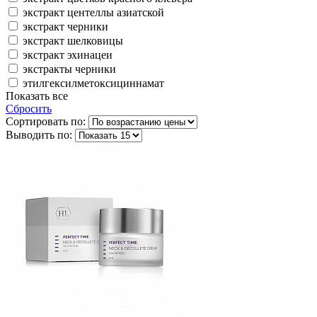
экстракт центеллы азиатской
экстракт черники
экстракт шелковицы
экстракт эхинацеи
экстракты черники
этилгексилметоксициннамат
Показать все
Сбросить
Сортировать по:
Выводить по: