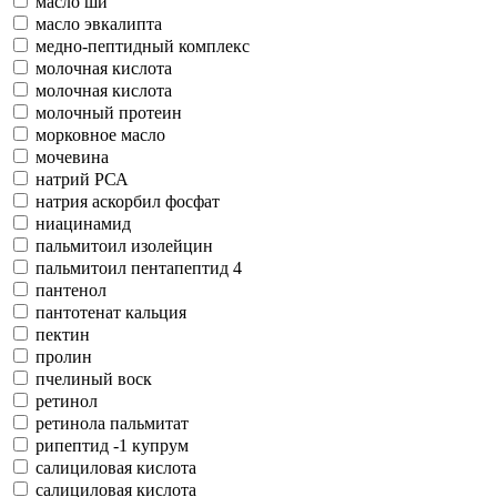
масло ши
масло эвкалипта
медно-пептидный комплекс
молочная кислота
молочная кислота
молочный протеин
морковное масло
мочевина
натрий РСА
натрия аскорбил фосфат
ниацинамид
пальмитоил изолейцин
пальмитоил пентапептид 4
пантенол
пантотенат кальция
пектин
пролин
пчелиный воск
ретинол
ретинола пальмитат
рипептид -1 купрум
салициловая кислота
салициловая кислота