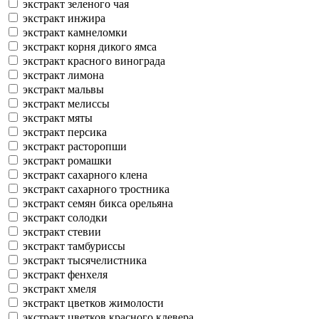
экстракт зеленого чая
экстракт инжира
экстракт камнеломки
экстракт корня дикого ямса
экстракт красного винограда
экстракт лимона
экстракт мальвы
экстракт мелиссы
экстракт мяты
экстракт персика
экстракт расторопши
экстракт ромашки
экстракт сахарного клена
экстракт сахарного тростника
экстракт семян бикса орельяна
экстракт солодки
экстракт стевии
экстракт тамбуриссы
экстракт тысячелистника
экстракт фенхеля
экстракт хмеля
экстракт цветков жимолости
экстракт цветков красного клевера