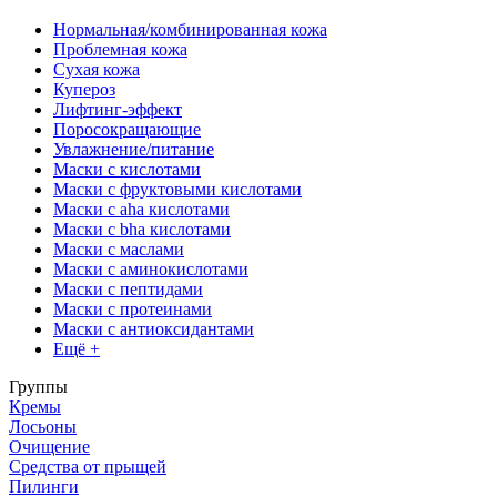
Нормальная/комбинированная кожа
Проблемная кожа
Сухая кожа
Купероз
Лифтинг-эффект
Поросокращающие
Увлажнение/питание
Маски с кислотами
Маски с фруктовыми кислотами
Маски с aha кислотами
Маски с bha кислотами
Маски с маслами
Маски с аминокислотами
Маски с пептидами
Маски с протеинами
Маски с антиоксидантами
Ещё +
Группы
Кремы
Лосьоны
Очищение
Средства от прыщей
Пилинги