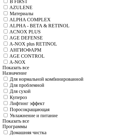
B FIRST
AZULENE
Материалы
ALPHA COMPLEX
ALPHA - BETA & RETINOL
ACNOX PLUS
AGE DEFENSE
A-NOX plus RETINOL
АНГИОФАРМ
AGE CONTROL
A-NOX
Показать все
Назначение
Для нормальной комбинированной
Для проблемной
Для сухой
Купероз
Лифтинг эффект
Поросокращающая
Увлажнение и питание
Показать все
Программы
Домашняя чистка