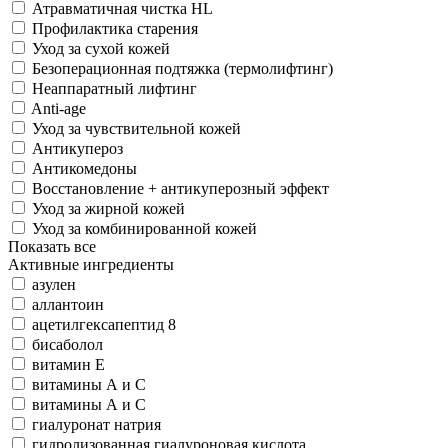
Атравматичная чистка HL
Профилактика старения
Уход за сухой кожей
Безоперационная подтяжка (термолифтинг)
Неаппаратный лифтинг
Anti-age
Уход за чувствительной кожей
Антикупероз
Антикомедоны
Восстановление + антикуперозный эффект
Уход за жирной кожей
Уход за комбинированной кожей
Показать все
Активные ингредиенты
азулен
аллантоин
ацетилгексапептид 8
бисаболол
витамин Е
витамины А и С
витамины А и С
гиалуронат натрия
гидролизованная гиалуроновая кислота