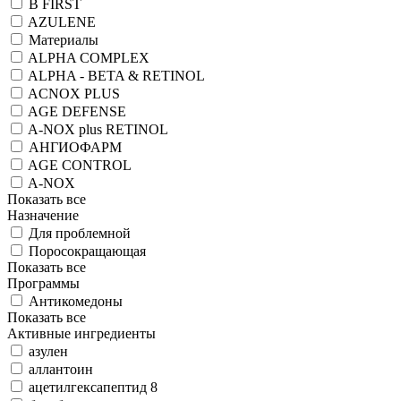
B FIRST
AZULENE
Материалы
ALPHA COMPLEX
ALPHA - BETA & RETINOL
ACNOX PLUS
AGE DEFENSE
A-NOX plus RETINOL
АНГИОФАРМ
AGE CONTROL
A-NOX
Показать все
Назначение
Для проблемной
Поросокращающая
Показать все
Программы
Антикомедоны
Показать все
Активные ингредиенты
азулен
аллантоин
ацетилгексапептид 8