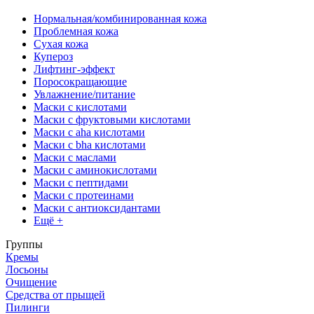
Нормальная/комбинированная кожа
Проблемная кожа
Сухая кожа
Купероз
Лифтинг-эффект
Поросокращающие
Увлажнение/питание
Маски с кислотами
Маски с фруктовыми кислотами
Маски с aha кислотами
Маски с bha кислотами
Маски с маслами
Маски с аминокислотами
Маски с пептидами
Маски с протеинами
Маски с антиоксидантами
Ещё +
Группы
Кремы
Лосьоны
Очищение
Средства от прыщей
Пилинги