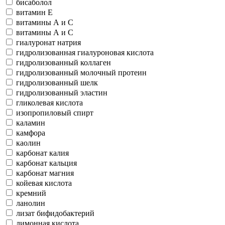
бисаболол
витамин Е
витамины А и С
витамины А и С
гиалуронат натрия
гидролизованная гиалуроновая кислота
гидролизованный коллаген
гидролизованный молочный протеин
гидролизованный шелк
гидролизованный эластин
гликолевая кислота
изопропиловый спирт
каламин
камфора
каолин
карбонат калия
карбонат кальция
карбонат магния
койевая кислота
кремний
ланолин
лизат бифидобактерий
лимонная кислота