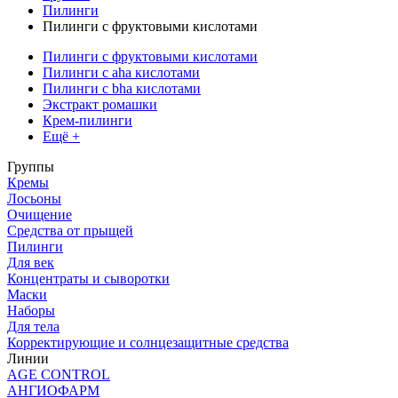
Пилинги
Пилинги с фруктовыми кислотами
Пилинги с фруктовыми кислотами
Пилинги с aha кислотами
Пилинги с bha кислотами
Экстракт ромашки
Крем-пилинги
Ещё +
Группы
Кремы
Лосьоны
Очищение
Средства от прыщей
Пилинги
Для век
Концентраты и сыворотки
Маски
Наборы
Для тела
Корректирующие и солнцезащитные средства
Линии
AGE CONTROL
АНГИОФАРМ