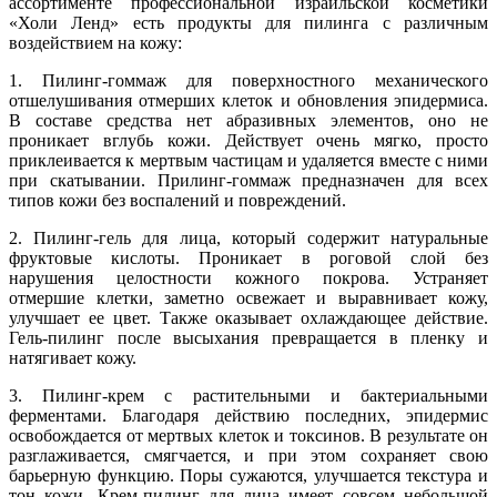
ассортименте профессиональной израильской косметики
«Холи Ленд» есть продукты для пилинга с различным
воздействием на кожу:
1. Пилинг-гоммаж для поверхностного механического
отшелушивания отмерших клеток и обновления эпидермиса.
В составе средства нет абразивных элементов, оно не
проникает вглубь кожи. Действует очень мягко, просто
приклеивается к мертвым частицам и удаляется вместе с ними
при скатывании. Прилинг-гоммаж предназначен для всех
типов кожи без воспалений и повреждений.
2. Пилинг-гель для лица, который содержит натуральные
фруктовые кислоты. Проникает в роговой слой без
нарушения целостности кожного покрова. Устраняет
отмершие клетки, заметно освежает и выравнивает кожу,
улучшает ее цвет. Также оказывает охлаждающее действие.
Гель-пилинг после высыхания превращается в пленку и
натягивает кожу.
3. Пилинг-крем с растительными и бактериальными
ферментами. Благодаря действию последних, эпидермис
освобождается от мертвых клеток и токсинов. В результате он
разглаживается, смягчается, и при этом сохраняет свою
барьерную функцию. Поры сужаются, улучшается текстура и
тон кожи. Крем-пилинг для лица имеет совсем небольшой