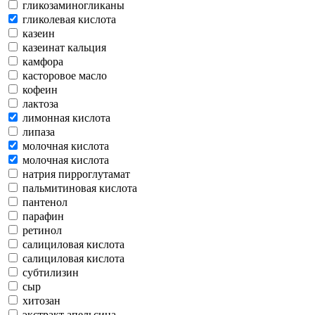
гликозаминогликаны
гликолевая кислота
казеин
казеинат кальция
камфора
касторовое масло
кофеин
лактоза
лимонная кислота
липаза
молочная кислота
молочная кислота
натрия пирроглутамат
пальмитиновая кислота
пантенол
парафин
ретинол
салициловая кислота
салициловая кислота
субтилизин
сыр
хитозан
экстракт апельсина