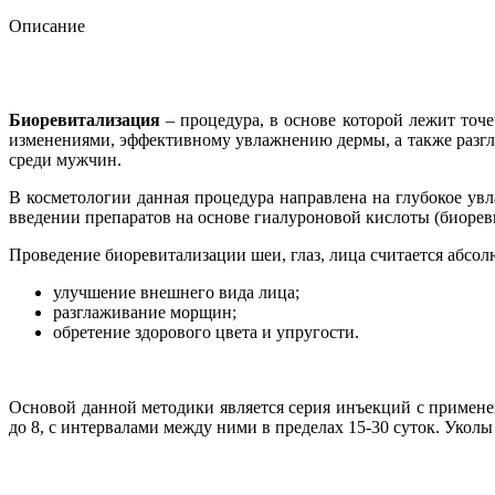
Описание
Биоревитализация
– процедура, в основе которой лежит точ
изменениями, эффективному увлажнению дермы, а также разг
среди мужчин.
В косметологии данная процедура направлена на глубокое ув
введении препаратов на основе гиалуроновой кислоты (биорев
Проведение биоревитализации шеи, глаз, лица считается абсо
улучшение внешнего вида лица;
разглаживание морщин;
обретение здорового цвета и упругости.
Основой данной методики является серия инъекций с примене
до 8, с интервалами между ними в пределах 15-30 суток. Укол