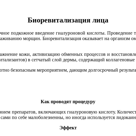
Биоревитализация лица
ечное подкожное введение гиалуроновой кислоты. Проведение 
лаживанию морщин. Биоревитализация оказывает на организм ом
лажнение кожи, активизацию обменных процессов и восстановле
итализантов) в сетчатый слой дермы, содержащий коллагеновые 
лютно безопасным мероприятием, дающим долгосрочный результат
Как проводят процедуру
нием препаратов, включающих гиалуроновую кислоту. Количеств
ы сами по себе малоболезненны, но иногда используется лидока
Эффект