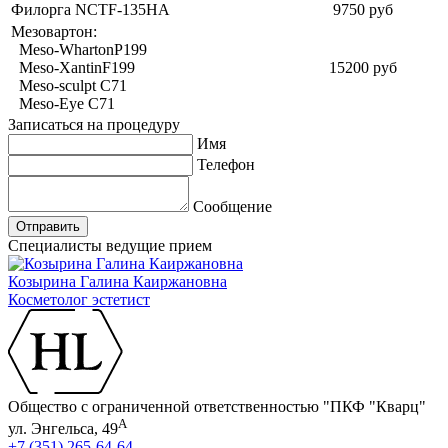
Филорга NCTF-135HA
9750 руб
Мезовартон:
Meso-WhartonP199
Meso-XantinF199
15200 руб
Meso-sculpt C71
Meso-Eye C71
Записаться на процедуру
Имя
Телефон
Сообщение
Отправить
Специалисты ведущие прием
Козырина Галина Каиржановна
Косметолог эстетист
Общество с ограниченной ответственностью "ПКФ "Кварц"
А
ул. Энгельса, 49
+7 (351) 265-64-64