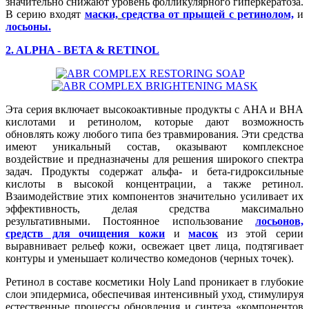
значительно снижают уровень фолликулярного гиперкератоза.
В серию входят
маски,
средства от прыщей с ретинолом,
и
лосьоны.
2. ALPHA - BETA & RETINOL
Эта серия включает высокоактивные продукты с AHA и BHA
кислотами и ретинолом, которые дают возможность
обновлять кожу любого типа без травмирования. Эти средства
имеют уникальный состав, оказывают комплексное
воздействие и предназначены для решения широкого спектра
задач. Продукты содержат альфа- и бета-гидроксильные
кислоты в высокой концентрации, а также ретинол.
Взаимодействие этих компонентов значительно усиливает их
эффективность, делая средства максимально
результативными. Постоянное использование
лосьонов,
средств для очищения кожи
и
масок
из этой серии
выравнивает рельеф кожи, освежает цвет лица, подтягивает
контуры и уменьшает количество комедонов (черных точек).
Ретинол в составе косметики Holy Land проникает в глубокие
слои эпидермиса, обеспечивая интенсивный уход, стимулируя
естественные процессы обновления и синтеза «компонентов