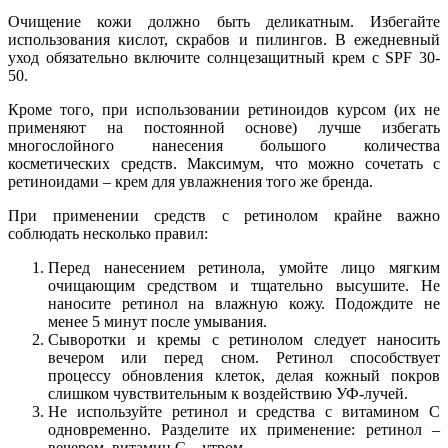
Очищение кожи должно быть деликатным. Избегайте
использования кислот, скрабов и пилингов. В ежедневный
уход обязательно включите солнцезащитный крем с SPF 30-
50.
Кроме того, при использовании ретиноидов курсом (их не
применяют на постоянной основе) лучше избегать
многослойного нанесения большого количества
косметических средств. Максимум, что можно сочетать с
ретиноидами – крем для увлажнения того же бренда.
При применении средств с ретинолом крайне важно
соблюдать несколько правил:
Перед нанесением ретинола, умойте лицо мягким
очищающим средством и тщательно высушите. Не
наносите ретинол на влажную кожу. Подождите не
менее 5 минут после умывания.
Сыворотки и кремы с ретинолом следует наносить
вечером или перед сном. Ретинол способствует
процессу обновления клеток, делая кожный покров
слишком чувствительным к воздействию УФ-лучей.
Не используйте ретинол и средства с витамином С
одновременно. Разделите их применение: ретинол –
вечером, витамин С – утром.