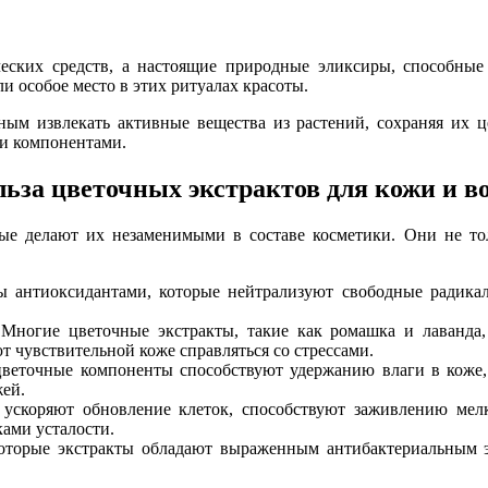
еских средств, а настоящие природные эликсиры, способные
ли особое место в этих ритуалах красоты.
ным извлекать активные вещества из растений, сохраняя их ц
ми компонентами.
ьза цветочных экстрактов для кожи и в
ые делают их незаменимыми в составе косметики. Они не то
 антиоксидантами, которые нейтрализуют свободные радикалы
Многие цветочные экстракты, такие как ромашка и лаванд
 чувствительной коже справляться со стрессами.
веточные компоненты способствуют удержанию влаги в коже, 
жей.
ускоряют обновление клеток, способствуют заживлению мел
ами усталости.
торые экстракты обладают выраженным антибактериальным эф