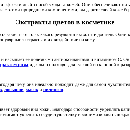
 и эффективный способ ухода за кожей. Они обеспечивают пита
тва с этими природными компонентами, вы дарите своей коже б
Экстракты цветов в косметике
та зависит от того, какого результата вы хотите достичь. Одни
опулярные экстракты и их воздействие на кожу.
но и насыщает ее полезными антиоксидантами и витамином С. Он 
трактом розы
идеально подходят для тусклой и склонной к раз
агодаря чему она идеально подходит даже для самой чувствите
в
,
лосьонов
,
масок
и
пилингов
.
ивает здоровый вид кожи. Благодаря способности укреплять ка
омогают укрепить сосудистую стенку и минимизировать покрас