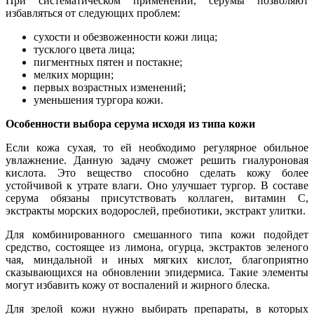
При систематическом применении, серумы позволяют
избавляться от следующих проблем:
сухости и обезвоженности кожи лица;
тусклого цвета лица;
пигментных пятен и постакне;
мелких морщин;
первых возрастных изменений;
уменьшения тургора кожи.
Особенности выбора серума исходя из типа кожи
Если кожа сухая, то ей необходимо регулярное обильное
увлажнение. Данную задачу сможет решить гиалуроновая
кислота. Это вещество способно сделать кожу более
устойчивой к утрате влаги. Оно улучшает тургор. В составе
серума обязаны присутствовать коллаген, витамин С,
экстракты морских водорослей, пребиотики, экстракт улитки.
Для комбинированного смешанного типа кожи подойдет
средство, состоящее из лимона, огурца, экстрактов зеленого
чая, миндальной и иных мягких кислот, благоприятно
сказывающихся на обновлении эпидермиса. Такие элементы
могут избавить кожу от воспалений и жирного блеска.
Для зрелой кожи нужно выбирать препараты, в которых