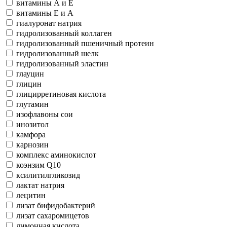
витамины А и Е
витамины Е и А
гиалуронат натрия
гидролизованный коллаген
гидролизованный пшеничный протеин
гидролизованный шелк
гидролизованный эластин
глауцин
глицин
глицирретиновая кислота
глутамин
изофлавоны сои
инозитол
камфора
карнозин
комплекс аминокислот
коэнзим Q10
ксилитилгликозид
лактат натрия
лецитин
лизат бифидобактерий
лизат сахаромицетов
лимонная кислота