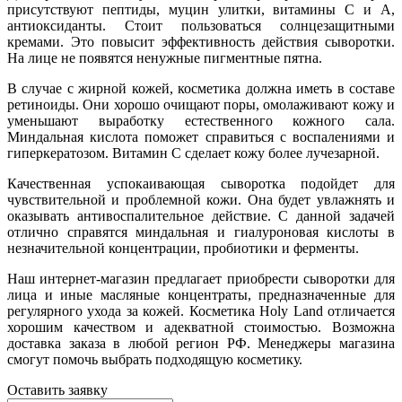
присутствуют пептиды, муцин улитки, витамины С и А,
антиоксиданты. Стоит пользоваться солнцезащитными
кремами. Это повысит эффективность действия сыворотки.
На лице не появятся ненужные пигментные пятна.
В случае с жирной кожей, косметика должна иметь в составе
ретиноиды. Они хорошо очищают поры, омолаживают кожу и
уменьшают выработку естественного кожного сала.
Миндальная кислота поможет справиться с воспалениями и
гиперкератозом. Витамин С сделает кожу более лучезарной.
Качественная успокаивающая сыворотка подойдет для
чувствительной и проблемной кожи. Она будет увлажнять и
оказывать антивоспалительное действие. С данной задачей
отлично справятся миндальная и гиалуроновая кислоты в
незначительной концентрации, пробиотики и ферменты.
Наш интернет-магазин предлагает приобрести сыворотки для
лица и иные масляные концентраты, предназначенные для
регулярного ухода за кожей. Косметика Holy Land отличается
хорошим качеством и адекватной стоимостью. Возможна
доставка заказа в любой регион РФ. Менеджеры магазина
смогут помочь выбрать подходящую косметику.
Оставить заявку