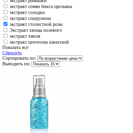
экстракт ромашки
экстракт семян бикса орельяна
экстракт солодки
экстракт спирулины
экстракт столистной розы
Экстракт хвоща полевого
экстракт хмеля
экстракт центеллы азиатской
Показать все
Сбросить
Сортировать по:
Выводить по: