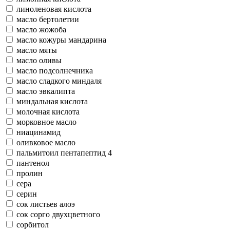
линоленовая кислота
масло бертолетии
масло жожоба
масло кожуры мандарина
масло мяты
масло оливы
масло подсолнечника
масло сладкого миндаля
масло эвкалипта
миндальная кислота
молочная кислота
морковное масло
ниацинамид
оливковое масло
пальмитоил пентапептид 4
пантенол
пролин
сера
серин
сок листьев алоэ
сок сорго двухцветного
сорбитол