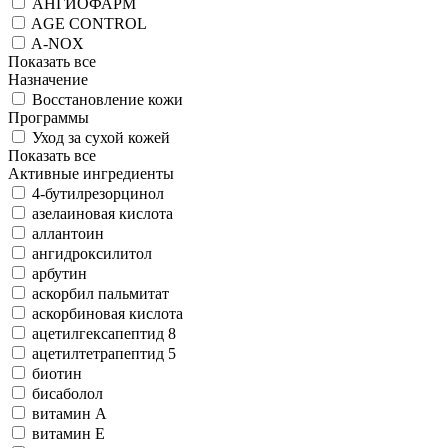
АНГИОФАРМ
AGE CONTROL
A-NOX
Показать все
Назначение
Восстановление кожи
Программы
Уход за сухой кожей
Показать все
Активные ингредиенты
4-бутилрезорцинол
азелаиновая кислота
аллантоин
ангидроксилитол
арбутин
аскорбил пальмитат
аскорбиновая кислота
ацетилгексапептид 8
ацетилтетрапептид 5
биотин
бисаболол
витамин А
витамин Е