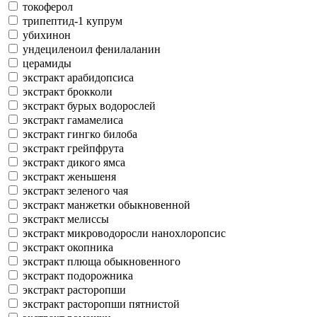
токоферол
трипептид-1 купрум
убихинон
ундециленоил фенилаланин
церамиды
экстракт арабидопсиса
экстракт брокколи
экстракт бурых водорослей
экстракт гамамелиса
экстракт гингко билоба
экстракт грейпфрута
экстракт дикого ямса
экстракт женьшеня
экстракт зеленого чая
экстракт манжетки обыкновенной
экстракт мелиссы
экстракт микроводоросли нанохлоропсис
экстракт окопника
экстракт плюща обыкновенного
экстракт подорожника
экстракт расторопши
экстракт расторопши пятнистой