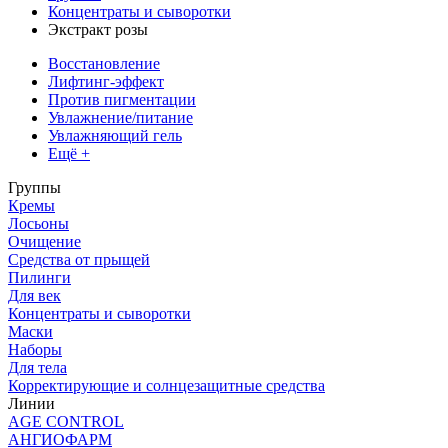
Концентраты и сыворотки
Экстракт розы
Восстановление
Лифтинг-эффект
Против пигментации
Увлажнение/питание
Увлажняющий гель
Ещё +
Группы
Кремы
Лосьоны
Очищение
Средства от прыщей
Пилинги
Для век
Концентраты и сыворотки
Маски
Наборы
Для тела
Корректирующие и солнцезащитные средства
Линии
AGE CONTROL
АНГИОФАРМ