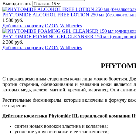
Выводить по:
PHYTOMIDE ALCOHOL FREE LOTION 250 мл (безалкогольный 
1 580 руб.
Добавить в корзину
OZON
Wildberries
PHYTOMIDE FOAMING GEL CLEANSER 150 мл (очищающий г
2 300 руб.
Добавить в корзину
OZON
Wildberries
PHYTOMIDE
С преждевременным старением кожи лица можно бороться. Дл
против старения, обезвоживания и увядания кожи является
которых медь, железо, магний, кремний, марганец. Они активи
Растительные биоминералы, которые включены в формулу каж
ее старения.
Действие косметики Phytomide HL израильской компании 
синтез новых волокон эластина и коллагена;
усиление упругости кожи и ее эластичности;