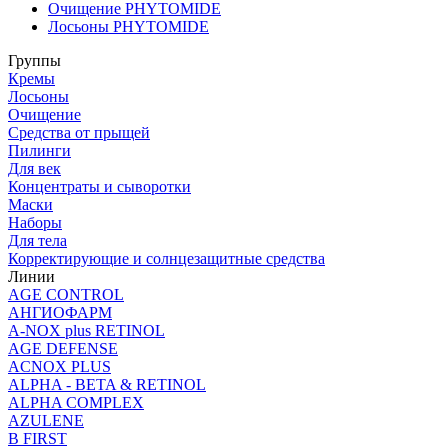
Очищение PHYTOMIDE
Лосьоны PHYTOMIDE
Группы
Кремы
Лосьоны
Очищение
Средства от прыщей
Пилинги
Для век
Концентраты и сыворотки
Маски
Наборы
Для тела
Корректирующие и солнцезащитные средства
Линии
AGE CONTROL
АНГИОФАРМ
A-NOX plus RETINOL
AGE DEFENSE
ACNOX PLUS
ALPHA - BETA & RETINOL
ALPHA COMPLEX
AZULENE
B FIRST