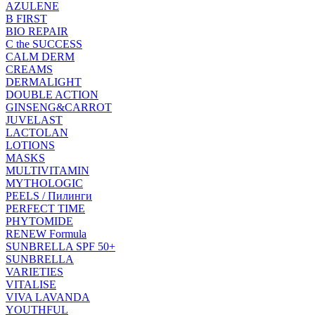
AZULENE
B FIRST
BIO REPAIR
C the SUCCESS
CALM DERM
CREAMS
DERMALIGHT
DOUBLE ACTION
GINSENG&CARROT
JUVELAST
LACTOLAN
LOTIONS
MASKS
MULTIVITAMIN
MYTHOLOGIC
PEELS / Пилинги
PERFECT TIME
PHYTOMIDE
RENEW Formula
SUNBRELLA SPF 50+
SUNBRELLA
VARIETIES
VITALISE
VIVA LAVANDA
YOUTHFUL