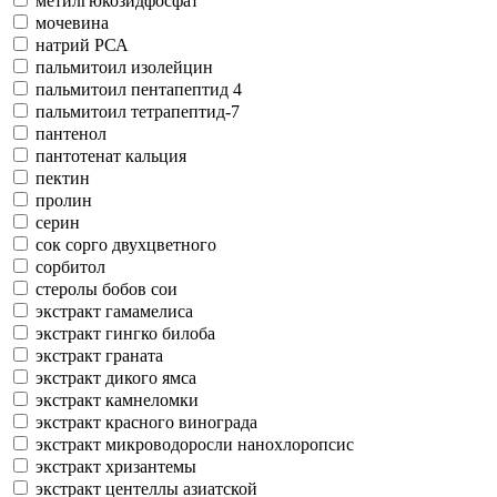
метилгюкозидфосфат
мочевина
натрий РСА
пальмитоил изолейцин
пальмитоил пентапептид 4
пальмитоил тетрапептид-7
пантенол
пантотенат кальция
пектин
пролин
серин
сок сорго двухцветного
сорбитол
стеролы бобов сои
экстракт гамамелиса
экстракт гингко билоба
экстракт граната
экстракт дикого ямса
экстракт камнеломки
экстракт красного винограда
экстракт микроводоросли нанохлоропсис
экстракт хризантемы
экстракт центеллы азиатской