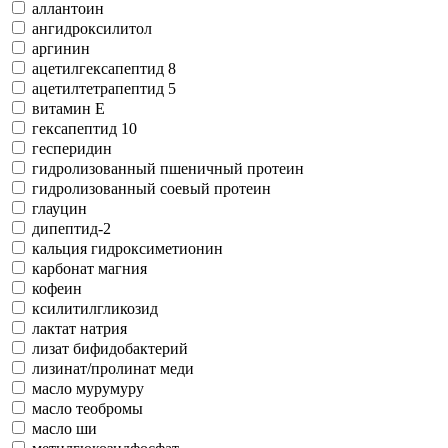
аллантоин
ангидроксилитол
аргинин
ацетилгексапептид 8
ацетилтетрапептид 5
витамин Е
гексапептид 10
гесперидин
гидролизованный пшеничный протеин
гидролизованный соевый протеин
глауцин
дипептид-2
кальция гидроксиметионин
карбонат магния
кофеин
ксилитилгликозид
лактат натрия
лизат бифидобактерий
лизинат/пролинат меди
масло мурумуру
масло теобромы
масло ши