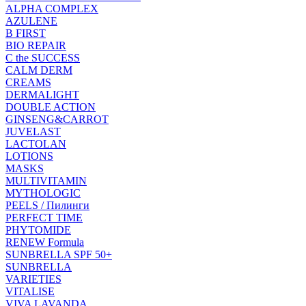
ALPHA COMPLEX
AZULENE
B FIRST
BIO REPAIR
C the SUCCESS
CALM DERM
CREAMS
DERMALIGHT
DOUBLE ACTION
GINSENG&CARROT
JUVELAST
LACTOLAN
LOTIONS
MASKS
MULTIVITAMIN
MYTHOLOGIC
PEELS / Пилинги
PERFECT TIME
PHYTOMIDE
RENEW Formula
SUNBRELLA SPF 50+
SUNBRELLA
VARIETIES
VITALISE
VIVA LAVANDA