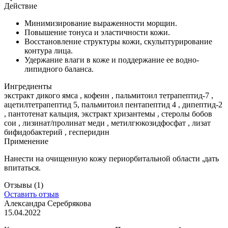
Действие
Минимизирование выраженности морщин.
Повышение тонуса и эластичности кожи.
Восстановление структуры кожи, скульптурирование
контура лица.
Удержание влаги в коже и поддержание ее водно-
липидного баланса.
Ингредиенты
экстракт дикого ямса , кофеин , пальмитоил тетрапептид-7 ,
ацетилтетрапептид 5, пальмитоил пентапептид 4 , дипептид-2
, пантотенат кальция, экстракт хризантемы , стеролы бобов
сои , лизинат/пролинат меди , метилгюкозидфосфат , лизат
бифидобактерий , гесперидин
Применение
Нанести на очищенную кожу периорбитальной области ,дать
впитаться.
Отзывы
(1)
Оставить отзыв
Александра Серебрякова
15.04.2022