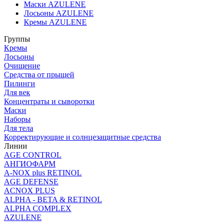
Маски AZULENE
Лосьоны AZULENE
Кремы AZULENE
Группы
Кремы
Лосьоны
Очищение
Средства от прыщей
Пилинги
Для век
Концентраты и сыворотки
Маски
Наборы
Для тела
Корректирующие и солнцезащитные средства
Линии
AGE CONTROL
АНГИОФАРМ
A-NOX plus RETINOL
AGE DEFENSE
ACNOX PLUS
ALPHA - BETA & RETINOL
ALPHA COMPLEX
AZULENE