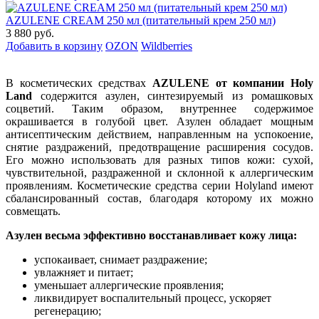
AZULENE СREAM 250 мл (питательный крем 250 мл)
3 880 руб.
Добавить в корзину
OZON
Wildberries
В косметических средствах
AZULENE от компании Holy
Land
содержится азулен, синтезируемый из ромашковых
соцветий. Таким образом, внутреннее содержимое
окрашивается в голубой цвет. Азулен обладает мощным
антисептическим действием, направленным на успокоение,
снятие раздражений, предотвращение расширения сосудов.
Его можно использовать для разных типов кожи: сухой,
чувствительной, раздраженной и склонной к аллергическим
проявлениям. Косметические средства серии Holyland имеют
сбалансированный состав, благодаря которому их можно
совмещать.
Азулен весьма эффективно восстанавливает кожу лица:
успокаивает, снимает раздражение;
увлажняет и питает;
уменьшает аллергические проявления;
ликвидирует воспалительный процесс, ускоряет
регенерацию;