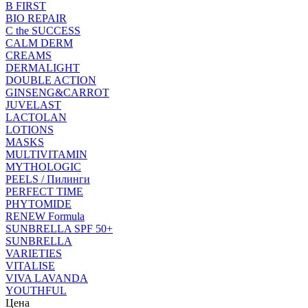
B FIRST
BIO REPAIR
C the SUCCESS
CALM DERM
CREAMS
DERMALIGHT
DOUBLE ACTION
GINSENG&CARROT
JUVELAST
LACTOLAN
LOTIONS
MASKS
MULTIVITAMIN
MYTHOLOGIC
PEELS / Пилинги
PERFECT TIME
PHYTOMIDE
RENEW Formula
SUNBRELLA SPF 50+
SUNBRELLA
VARIETIES
VITALISE
VIVA LAVANDA
YOUTHFUL
Цена