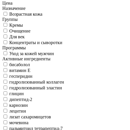
Цена
Назначение
Возрастная кожа
Группы
Кремы
Очищение
Для век
Концентраты и сыворотки
Программы
Уход за кожей мужчин
Активные ингредиенты
бисаболол
витамин Е
гесперидин
гидролизованный коллаген
гидролизованный эластин
глицин
дипептид-2
карнозин
лецитин
лизат сахаромицетов
мочевина
пальмитоил тетрапептид-7