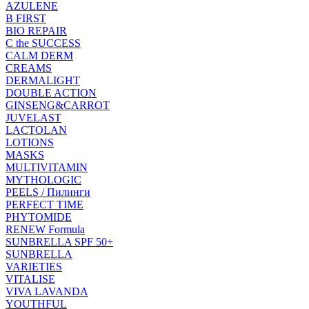
AZULENE
B FIRST
BIO REPAIR
C the SUCCESS
CALM DERM
CREAMS
DERMALIGHT
DOUBLE ACTION
GINSENG&CARROT
JUVELAST
LACTOLAN
LOTIONS
MASKS
MULTIVITAMIN
MYTHOLOGIC
PEELS / Пилинги
PERFECT TIME
PHYTOMIDE
RENEW Formula
SUNBRELLA SPF 50+
SUNBRELLA
VARIETIES
VITALISE
VIVA LAVANDA
YOUTHFUL