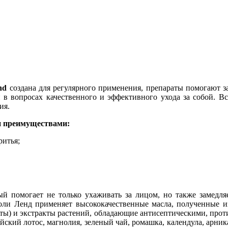
nd
создана для регулярного применения, препараты помогают за
в вопросах качественного и эффективного ухода за собой. Вс
ия.
и преимуществами:
ритья;
ый помогает не только ухаживать за лицом, но также замедляе
ли Ленд применяет высококачественные масла, полученные из
оты) и экстракты растений, обладающие антисептическими, пр
кий лотос, магнолия, зеленый чай, ромашка, календула, арника