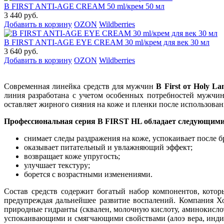
B FIRST ANTI-AGE CREAM 50 ml/крем 50 мл
3 440 руб.
Добавить в корзину
OZON
Wildberries
B FIRST ANTI-AGE EYE CREAM 30 ml/крем для век 30 мл
3 640 руб.
Добавить в корзину
OZON
Wildberries
Современная линейка средств для мужчин
B First от Holy La
линия разработана с учетом особенных потребностей мужчин 
оставляет жирного сияния на коже и пленки после использован
Профессиональная серия B FIRST HL обладает следующим
снимает следы раздражения на коже, успокаивает после б
оказывает питательный и увлажняющий эффект;
возвращает коже упругость;
улучшает текстуру;
борется с возрастными изменениями.
Состав средств содержит богатый набор компонентов, котор
предупреждая дальнейшее развитие воспалений. Компания Хо
природные гидранты (сквален, молочную кислоту, аминокисл
успокаивающими и смягчающими свойствами (алоэ вера, индийс