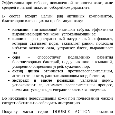
Эффективна при себорее, повышенной жирности кожи, акне
средней и легкой тяжести, себорейном дерматите.
В состав входит целый ряд активных компонентов,
благотворно влияющих на проблемную кожу:
каламин
, впитывающий излишки себума, эффективно
выравнивающий тон кожи, успокаивающий ее;
каолин
– распространенный натуральный эксфолиант,
который стягивает поры, заживляет ранки, поглощая
избыток кожного сала, устраняет блеск, выравнивает
тон;
сера
– способствует подавлению развития
болезнетворных бактерий, подсушиванию высыпаний,
ускорению созревания угрей, сужению пор;
оксид цинка
отличается противовоспалительным,
антисептическим, ранозаживляющим воздействием;
экстракт и масло ромашки
, увлажняя дерму,
успокаивают ее, снимают воспалительный процесс,
помогают ускорить регенерацию клеток эпидермиса.
Во избежание пересушивания кожи при пользовании маской
следует обязательно соблюдать инструкцию.
Покупку маски серии DOUBLE ACTION возможно