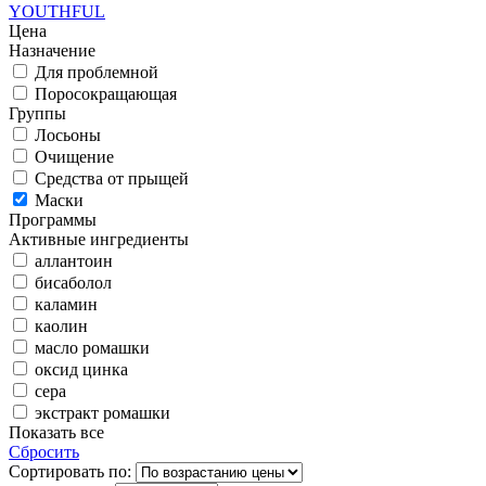
YOUTHFUL
Цена
Назначение
Для проблемной
Поросокращающая
Группы
Лосьоны
Очищение
Средства от прыщей
Маски
Программы
Активные ингредиенты
аллантоин
бисаболол
каламин
каолин
масло ромашки
оксид цинка
сера
экстракт ромашки
Показать все
Сбросить
Сортировать по: