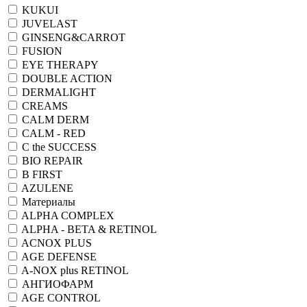
KUKUI
JUVELAST
GINSENG&CARROT
FUSION
EYE THERAPY
DOUBLE ACTION
DERMALIGHT
CREAMS
CALM DERM
CALM - RED
C the SUCCESS
BIO REPAIR
B FIRST
AZULENE
Материалы
ALPHA COMPLEX
ALPHA - BETA & RETINOL
ACNOX PLUS
AGE DEFENSE
A-NOX plus RETINOL
АНГИОФАРМ
AGE CONTROL