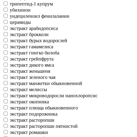
трипептид-1 купрум
убихинон
ундециленоил фенилаланин
церамиды
экстракт арабидопсиса
экстракт брокколи
экстракт бурых водорослей
экстракт гамамелиса
экстракт гингко билоба
экстракт грейпфрута
экстракт дикого ямса
экстракт женьшеня
экстракт зеленого чая
экстракт манжетки обыкновенной
экстракт мелиссы
экстракт микроводоросли нанохлоропсис
экстракт окопника
экстракт плюща обыкновенного
экстракт подорожника
экстракт расторопши
экстракт расторопши пятнистой
экстракт ромашки