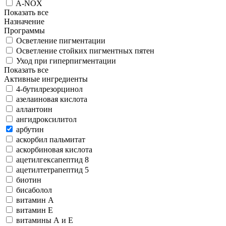
A-NOX
Показать все
Назначение
Программы
Осветление пигментации
Осветление стойких пигментных пятен
Уход при гиперпигментации
Показать все
Активные ингредиенты
4-бутилрезорцинол
азелаиновая кислота
аллантоин
ангидроксилитол
арбутин
аскорбил пальмитат
аскорбиновая кислота
ацетилгексапептид 8
ацетилтетрапептид 5
биотин
бисаболол
витамин А
витамин Е
витамины А и Е