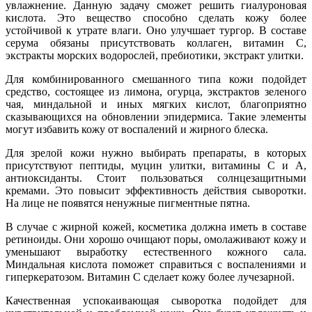
увлажнение. Данную задачу сможет решить гиалуроновая
кислота. Это вещество способно сделать кожу более
устойчивой к утрате влаги. Оно улучшает тургор. В составе
серума обязаны присутствовать коллаген, витамин С,
экстракты морских водорослей, пребиотики, экстракт улитки.
Для комбинированного смешанного типа кожи подойдет
средство, состоящее из лимона, огурца, экстрактов зеленого
чая, миндальной и иных мягких кислот, благоприятно
сказывающихся на обновлении эпидермиса. Такие элементы
могут избавить кожу от воспалений и жирного блеска.
Для зрелой кожи нужно выбирать препараты, в которых
присутствуют пептиды, муцин улитки, витамины С и А,
антиоксиданты. Стоит пользоваться солнцезащитными
кремами. Это повысит эффективность действия сыворотки.
На лице не появятся ненужные пигментные пятна.
В случае с жирной кожей, косметика должна иметь в составе
ретиноиды. Они хорошо очищают поры, омолаживают кожу и
уменьшают выработку естественного кожного сала.
Миндальная кислота поможет справиться с воспалениями и
гиперкератозом. Витамин С сделает кожу более лучезарной.
Качественная успокаивающая сыворотка подойдет для