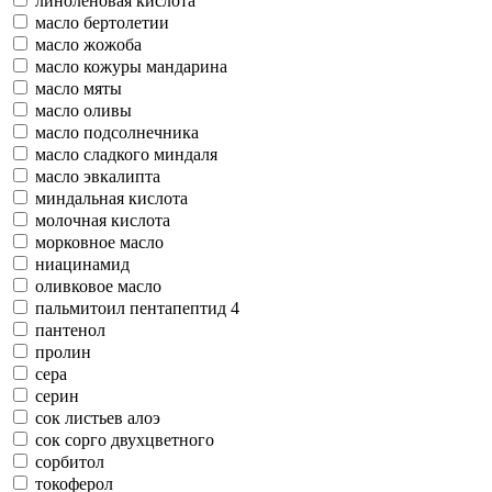
линоленовая кислота
масло бертолетии
масло жожоба
масло кожуры мандарина
масло мяты
масло оливы
масло подсолнечника
масло сладкого миндаля
масло эвкалипта
миндальная кислота
молочная кислота
морковное масло
ниацинамид
оливковое масло
пальмитоил пентапептид 4
пантенол
пролин
сера
серин
сок листьев алоэ
сок сорго двухцветного
сорбитол
токоферол