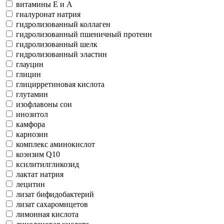
витамины Е и А
гиалуронат натрия
гидролизованный коллаген
гидролизованный пшеничный протеин
гидролизованный шелк
гидролизованный эластин
глауцин
глицин
глицирретиновая кислота
глутамин
изофлавоны сои
инозитол
камфора
карнозин
комплекс аминокислот
коэнзим Q10
ксилитилгликозид
лактат натрия
лецитин
лизат бифидобактерий
лизат сахаромицетов
лимонная кислота