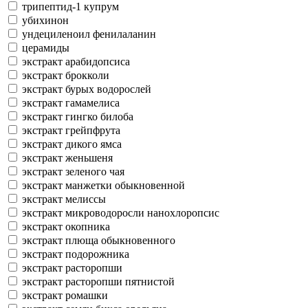
трипептид-1 купрум
убихинон
ундециленоил фенилаланин
церамиды
экстракт арабидопсиса
экстракт брокколи
экстракт бурых водорослей
экстракт гамамелиса
экстракт гингко билоба
экстракт грейпфрута
экстракт дикого ямса
экстракт женьшеня
экстракт зеленого чая
экстракт манжетки обыкновенной
экстракт мелиссы
экстракт микроводоросли нанохлоропсис
экстракт окопника
экстракт плюща обыкновенного
экстракт подорожника
экстракт расторопши
экстракт расторопши пятнистой
экстракт ромашки