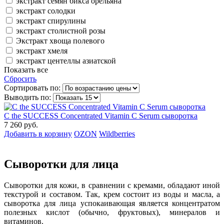
экстракт семян бикса орельяна
экстракт солодки
экстракт спирулины
экстракт столистной розы
Экстракт хвоща полевого
экстракт хмеля
экстракт центеллы азиатской
Показать все
Сбросить
Сортировать по:
Выводить по:
C the SUCCESS Concentrated Vitamin C Serum сыворотка
7 260 руб.
Добавить в корзину
OZON
Wildberries
Сыворотки для лица
Сыворотки для кожи, в сравнении с кремами, обладают иной
текстурой и составом. Так, крем состоит из воды и масла, а
сыворотка для лица успокаивающая является концентратом
полезных кислот (обычно, фруктовых), минералов и
витаминов.