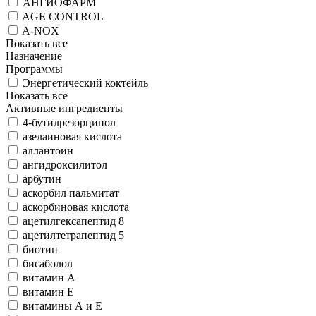
АНГИОФАРМ
AGE CONTROL
A-NOX
Показать все
Назначение
Программы
Энергетический коктейль
Показать все
Активные ингредиенты
4-бутилрезорцинол
азелаиновая кислота
аллантоин
ангидроксилитол
арбутин
аскорбил пальмитат
аскорбиновая кислота
ацетилгексапептид 8
ацетилтетрапептид 5
биотин
бисаболол
витамин А
витамин Е
витамины А и Е