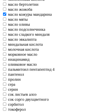
масло бертолетии
масло жожоба
масло кожуры мандарина
масло мяты
масло оливы
масло подсолнечника
масло сладкого миндаля
масло эвкалипта
миндальная кислота
молочная кислота
морковное масло
ниацинамид
оливковое масло
пальмитоил пентапептид 4
пантенол
пролин
сера
серин
сок листьев алоэ
сок сорго двухцветного
сорбитол
токоферол