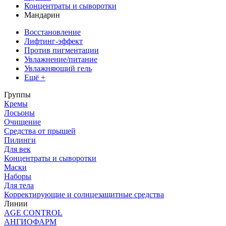
Концентраты и сыворотки
Мандарин
Восстановление
Лифтинг-эффект
Против пигментации
Увлажнение/питание
Увлажняющий гель
Ещё +
Группы
Кремы
Лосьоны
Очищение
Средства от прыщей
Пилинги
Для век
Концентраты и сыворотки
Маски
Наборы
Для тела
Корректирующие и солнцезащитные средства
Линии
AGE CONTROL
АНГИОФАРМ