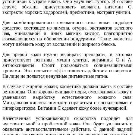
устойчивой к утрате влаги. Оно улучшает тургор. В составе
серума обязаны присутствовать коллаген, витамин С,
экстракты морских водорослей, пребиотики, экстракт улитки.
Для комбинированного смешанного типа кожи подойдет
средство, состоящее из лимона, огурца, экстрактов зеленого
чая, миндальной и иных мягких кислот, благоприятно
сказывающихся на обновлении эпидермиса. Такие элементы
могут избавить кожу от воспалений и жирного блеска.
Для зрелой кожи нужно выбирать препараты, в которых
присутствуют пептиды, муцин улитки, витамины С и А,
антиоксиданты. Стоит пользоваться солнцезащитными
кремами. Это повысит эффективность действия сыворотки.
На лице не появятся ненужные пигментные пятна.
В случае с жирной кожей, косметика должна иметь в составе
ретиноиды. Они хорошо очищают поры, омолаживают кожу и
уменьшают выработку естественного кожного сала.
Миндальная кислота поможет справиться с воспалениями и
гиперкератозом. Витамин С сделает кожу более лучезарной.
Качественная успокаивающая сыворотка подойдет для
чувствительной и проблемной кожи. Она будет увлажнять и
оказывать антивоспалительное действие. С данной задачей
отлично справятся миндальная и гиалуроновая кислоты в