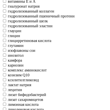
витамины Е и А
гиалуронат натрия
гидролизованный коллаген
гидролизованный пшеничный протеин
гидролизованный шелк
гидролизованный эластин
глауцин
глицин
глицирретиновая кислота
глутамин
изофлавоны сои
инозитол
камфора
карнозин
комплекс аминокислот
коэнзим Q10
ксилитилгликозид
лактат натрия
лецитин
лизат бифидобактерий
лизат сахаромицетов
лимонная кислота
линоленовая кислота