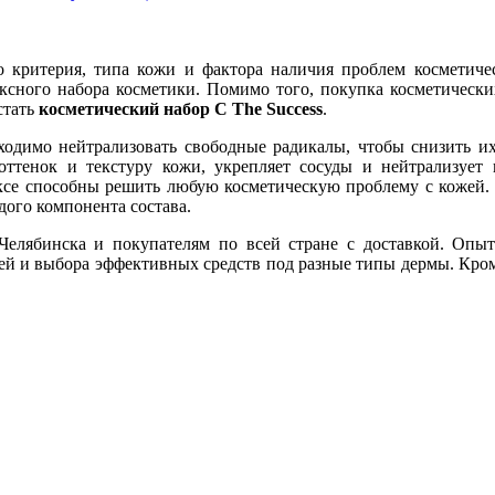
о критерия, типа кожи и фактора наличия проблем косметиче
ксного набора косметики. Помимо того, покупка косметических
стать
косметический набор C The Success
.
бходимо нейтрализовать свободные радикалы, чтобы снизить 
оттенок и текстуру кожи, укрепляет сосуды и нейтрализует
ксе способны решить любую косметическую проблему с кожей. В
дого компонента состава.
Челябинска и покупателям по всей стране с доставкой. Опы
ей и выбора эффективных средств под разные типы дермы. Кроме