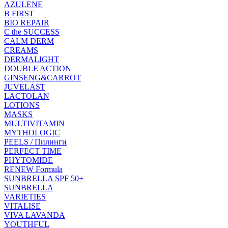
AZULENE
B FIRST
BIO REPAIR
C the SUCCESS
CALM DERM
CREAMS
DERMALIGHT
DOUBLE ACTION
GINSENG&CARROT
JUVELAST
LACTOLAN
LOTIONS
MASKS
MULTIVITAMIN
MYTHOLOGIC
PEELS / Пилинги
PERFECT TIME
PHYTOMIDE
RENEW Formula
SUNBRELLA SPF 50+
SUNBRELLA
VARIETIES
VITALISE
VIVA LAVANDA
YOUTHFUL