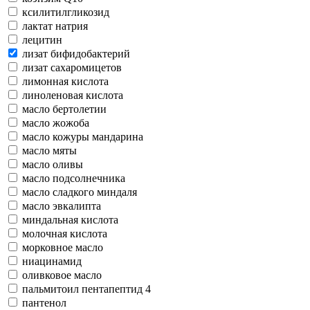
ксилитилгликозид
лактат натрия
лецитин
лизат бифидобактерий
лизат сахаромицетов
лимонная кислота
линоленовая кислота
масло бертолетии
масло жожоба
масло кожуры мандарина
масло мяты
масло оливы
масло подсолнечника
масло сладкого миндаля
масло эвкалипта
миндальная кислота
молочная кислота
морковное масло
ниацинамид
оливковое масло
пальмитоил пентапептид 4
пантенол