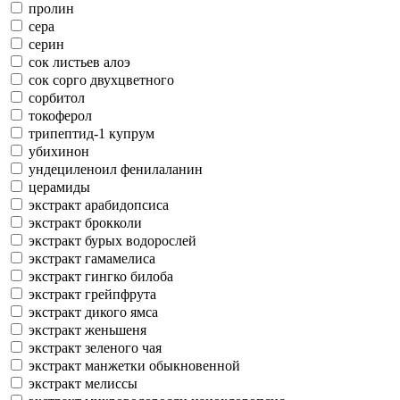
пролин
сера
серин
сок листьев алоэ
сок сорго двухцветного
сорбитол
токоферол
трипептид-1 купрум
убихинон
ундециленоил фенилаланин
церамиды
экстракт арабидопсиса
экстракт брокколи
экстракт бурых водорослей
экстракт гамамелиса
экстракт гингко билоба
экстракт грейпфрута
экстракт дикого ямса
экстракт женьшеня
экстракт зеленого чая
экстракт манжетки обыкновенной
экстракт мелиссы