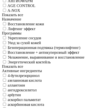
АНГИОФАРМ
AGE CONTROL
A-NOX
Показать все
Назначение
Восстановление кожи
Лифтинг эффект
Программы
Укрепление сосудов
Уход за сухой кожей
Безоперационная подтяжка (термолифтинг)
Восстановление + антикуперозный эффект
Увлажнение, выравнивание и восстановление
Энергетический коктейль
Показать все
Активные ингредиенты
4-бутилрезорцинол
азелаиновая кислота
аллантоин
ангидроксилитол
арбутин
аскорбил пальмитат
аскорбиновая кислота