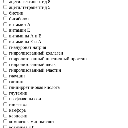
ацетилгексапептид 8
ацетилтетрапептид 5
биотин
бисаболол
витамин А
витамин Е
витамины А и Е
витамины Е и А
гиалуронат натрия
гидролизованный коллаген
гидролизованный пшеничный протеин
гидролизованный шелк
гидролизованный эластин
глауцин
глицин
глицирретиновая кислота
глутамин
изофлавоны сои
инозитол
камфора
карнозин
комплекс аминокислот
коэнзим Q10