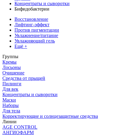
Концентраты и сыворотки
Бифидобактерии
Восстановление
Лифтинг-эффект
Против пигментации
Увлажнение/питание
Увлажняющий гель
Ещё +
Группы
Кремы
Лосьоны
Очищение
Средства от прыщей
Пилинги
Для век
Концентраты и сыворотки
Маски
Наборы
Для тела
Корректирующие и солнцезащитные средства
Линии
AGE CONTROL
АНГИОФАРМ