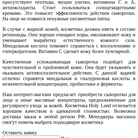
присутствуют пептиды, муцин улитки, витамины С и А,
антиоксиданты. Стоит пользоваться солнцезащитными
кремами. Это повысит эффективность действия сыворотки.
На лице не появятся ненужные пигментные пятна.
В случае с жирной кожей, косметика должна иметь в составе
ретиноиды. Они хорошо очищают поры, омолаживают кожу и
уменьшают выработку естественного кожного сала.
Миндальная кислота поможет справиться с воспалениями и
гиперкератозом. Витамин С сделает кожу более лучезарной.
Качественная успокаивающая сыворотка подойдет для
чувствительной и проблемной кожи. Она будет увлажнять и
оказывать антивоспалительное действие. С данной задачей
отлично справятся миндальная и гиалуроновая кислоты в
незначительной концентрации, пробиотики и ферменты.
Наш интернет-магазин предлагает приобрести сыворотки для
лица и иные масляные концентраты, предназначенные для
регулярного ухода за кожей. Косметика Holy Land отличается
хорошим качеством и адекватной стоимостью. Возможна
доставка заказа в любой регион РФ. Менеджеры магазина
смогут помочь выбрать подходящую косметику.
Оставить заявку