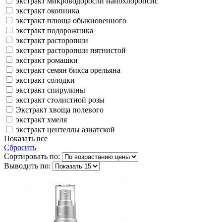
экстракт микроводоросли нанохлоропсис
экстракт окопника
экстракт плюща обыкновенного
экстракт подорожника
экстракт расторопши
экстракт расторопши пятнистой
экстракт ромашки
экстракт семян бикса орельяна
экстракт солодки
экстракт спирулины
экстракт столистной розы
Экстракт хвоща полевого
экстракт хмеля
экстракт центеллы азиатской
Показать все
Сбросить
Сортировать по:
Выводить по: