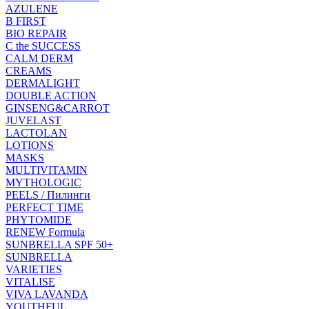
AZULENE
B FIRST
BIO REPAIR
C the SUCCESS
CALM DERM
CREAMS
DERMALIGHT
DOUBLE ACTION
GINSENG&CARROT
JUVELAST
LACTOLAN
LOTIONS
MASKS
MULTIVITAMIN
MYTHOLOGIC
PEELS / Пилинги
PERFECT TIME
PHYTOMIDE
RENEW Formula
SUNBRELLA SPF 50+
SUNBRELLA
VARIETIES
VITALISE
VIVA LAVANDA
YOUTHFUL