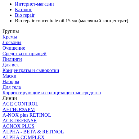
Интернет-магазин
Каталог
Bio repair
Bio repair concentrate oil 15 мл (масляный концентрат)
Группы
Кремы
Лосьоны
Очищение
Средства от прыщей
Пилинги
Для век
Концентраты и сыворотки
Маски
Наборы
Для тела
Корректирующие и солнцезащитные средства
Линии
AGE CONTROL
АНГИОФАРМ
A-NOX plus RETINOL
AGE DEFENSE
ACNOX PLUS
ALPHA - BETA & RETINOL
ALPHA COMPLEX