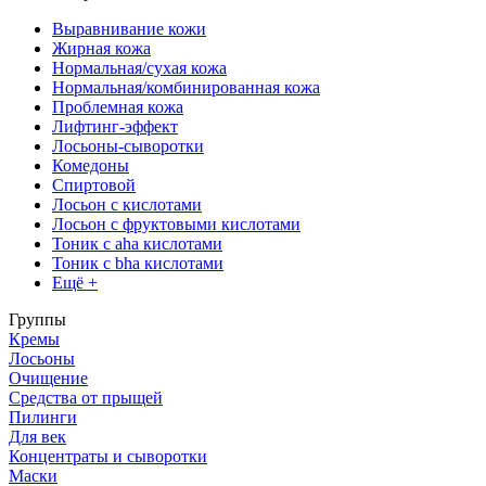
Выравнивание кожи
Жирная кожа
Нормальная/сухая кожа
Нормальная/комбинированная кожа
Проблемная кожа
Лифтинг-эффект
Лосьоны-сыворотки
Комедоны
Спиртовой
Лосьон с кислотами
Лосьон с фруктовыми кислотами
Тоник с aha кислотами
Тоник с bha кислотами
Ещё +
Группы
Кремы
Лосьоны
Очищение
Средства от прыщей
Пилинги
Для век
Концентраты и сыворотки
Маски