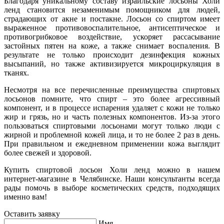
Благодаря уникальному составу израильские лосьоны Холи
ленд становится незаменимым помощником для людей,
страдающих от акне и постакне. Лосьон со спиртом имеет
выраженное противовоспалительное, антисептическое и
противогрибковое воздействие, ускоряет рассасывание
застойных пятен на коже, а также снимает воспаления. В
результате не только происходит дезинфекция кожных
высыпаний, но также активизируется микроциркуляция в
тканях.
Несмотря на все перечисленные преимущества спиртовых
лосьонов помните, что спирт – это более агрессивный
компонент, и в процессе испарения удаляет с кожи не только
жир и грязь, но и часть полезных компонентов. Из-за этого
пользоваться спиртовыми лосьонами могут только люди с
жирной и проблемной кожей лица, и то не более 2 раз в день.
При правильном и ежедневном применении кожа выглядит
более свежей и здоровой.
Купить спиртовой лосьон Холи ленд можно в нашем
интернет-магазине в Челябинске. Наши консультанты всегда
рады помочь в выборе косметических средств, подходящих
именно вам!
Оставить заявку
Имя