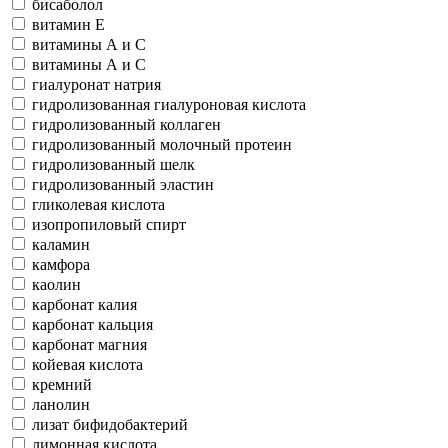
бисаболол
витамин Е
витамины А и С
витамины А и С
гиалуронат натрия
гидролизованная гиалуроновая кислота
гидролизованный коллаген
гидролизованный молочный протеин
гидролизованный шелк
гидролизованный эластин
гликолевая кислота
изопропиловый спирт
каламин
камфора
каолин
карбонат калия
карбонат кальция
карбонат магния
койевая кислота
кремний
ланолин
лизат бифидобактерий
лимонная кислота