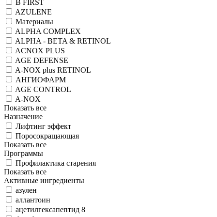
B FIRST
AZULENE
Материалы
ALPHA COMPLEX
ALPHA - BETA & RETINOL
ACNOX PLUS
AGE DEFENSE
A-NOX plus RETINOL
АНГИОФАРМ
AGE CONTROL
A-NOX
Показать все
Назначение
Лифтинг эффект
Поросокращающая
Показать все
Программы
Профилактика старения
Показать все
Активные ингредиенты
азулен
аллантоин
ацетилгексапептид 8