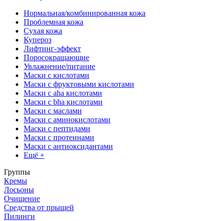
Нормальная/комбинированная кожа
Проблемная кожа
Сухая кожа
Купероз
Лифтинг-эффект
Поросокращающие
Увлажнение/питание
Маски с кислотами
Маски с фруктовыми кислотами
Маски с aha кислотами
Маски с bha кислотами
Маски с маслами
Маски с аминокислотами
Маски с пептидами
Маски с протеинами
Маски с антиоксидантами
Ещё +
Группы
Кремы
Лосьоны
Очищение
Средства от прыщей
Пилинги