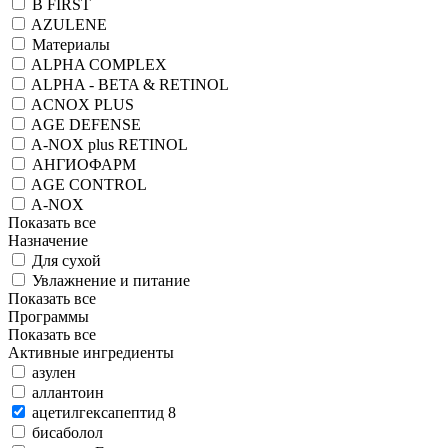
B FIRST
AZULENE
Материалы
ALPHA COMPLEX
ALPHA - BETA & RETINOL
ACNOX PLUS
AGE DEFENSE
A-NOX plus RETINOL
АНГИОФАРМ
AGE CONTROL
A-NOX
Показать все
Назначение
Для сухой
Увлажнение и питание
Показать все
Программы
Показать все
Активные ингредиенты
азулен
аллантоин
ацетилгексапептид 8
бисаболол