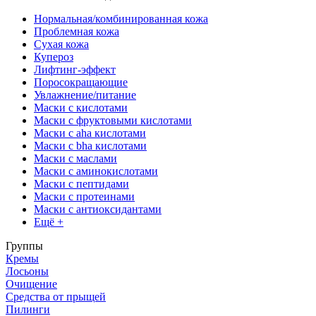
Нормальная/комбинированная кожа
Проблемная кожа
Сухая кожа
Купероз
Лифтинг-эффект
Поросокращающие
Увлажнение/питание
Маски с кислотами
Маски с фруктовыми кислотами
Маски с aha кислотами
Маски с bha кислотами
Маски с маслами
Маски с аминокислотами
Маски с пептидами
Маски с протеинами
Маски с антиоксидантами
Ещё +
Группы
Кремы
Лосьоны
Очищение
Средства от прыщей
Пилинги