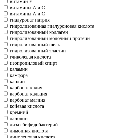
витамин Е
витамины А и С
витамины А и С
гиалуронат натрия
гидролизованная гиалуроновая кислота
гидролизованный коллаген
гидролизованный молочный протеин
гидролизованный шелк
гидролизованный эластин
гликолевая кислота
изопропиловый спирт
каламин
камфора
каолин
карбонат калия
карбонат кальция
карбонат магния
койевая кислота
кремний
ланолин
лизат бифидобактерий
лимонная кислота
линоленовая кислота