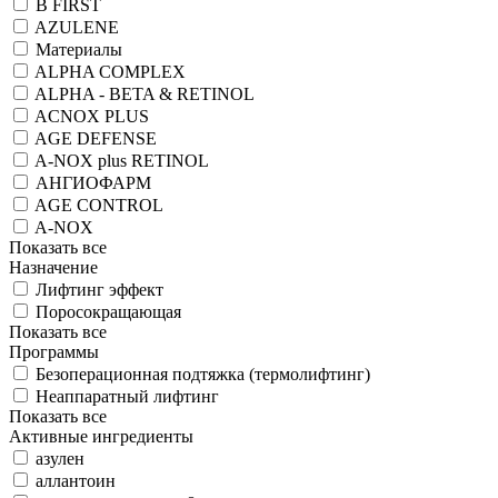
B FIRST
AZULENE
Материалы
ALPHA COMPLEX
ALPHA - BETA & RETINOL
ACNOX PLUS
AGE DEFENSE
A-NOX plus RETINOL
АНГИОФАРМ
AGE CONTROL
A-NOX
Показать все
Назначение
Лифтинг эффект
Поросокращающая
Показать все
Программы
Безоперационная подтяжка (термолифтинг)
Неаппаратный лифтинг
Показать все
Активные ингредиенты
азулен
аллантоин