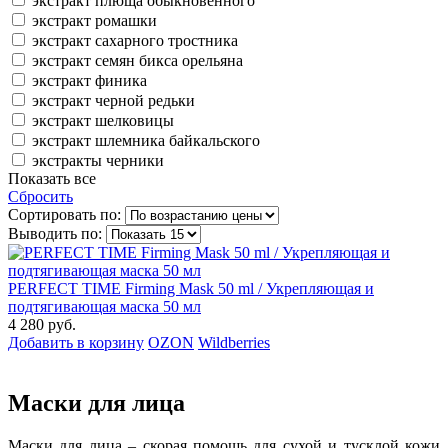
экстракт плюща обыкновенного
экстракт ромашки
экстракт сахарного тростника
экстракт семян бикса орельяна
экстракт финика
экстракт черной редьки
экстракт шелковицы
экстракт шлемника байкальского
экстракты черники
Показать все
Сбросить
Сортировать по:
Выводить по:
PERFECT TIME Firming Mask 50 ml / Укрепляющая и
подтягивающая маска 50 мл
4 280 руб.
Добавить в корзину
OZON
Wildberries
Маски для лица
Маски для лица – скорая помощь для сухой и тусклой кожи