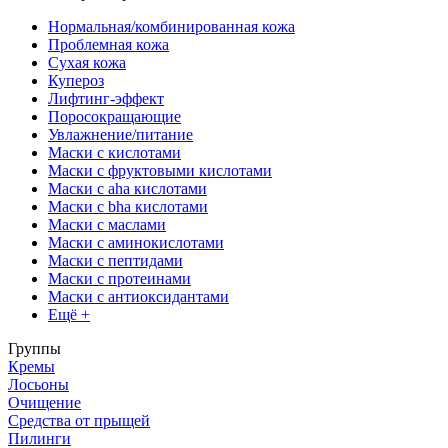
Нормальная/комбинированная кожа
Проблемная кожа
Сухая кожа
Купероз
Лифтинг-эффект
Поросокращающие
Увлажнение/питание
Маски с кислотами
Маски с фруктовыми кислотами
Маски с aha кислотами
Маски с bha кислотами
Маски с маслами
Маски с аминокислотами
Маски с пептидами
Маски с протеинами
Маски с антиоксидантами
Ещё +
Группы
Кремы
Лосьоны
Очищение
Средства от прыщей
Пилинги