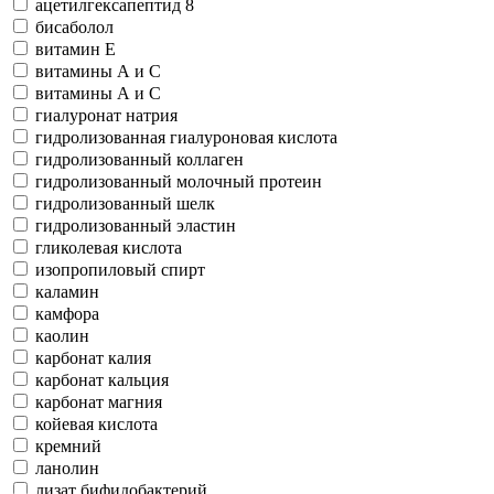
ацетилгексапептид 8
бисаболол
витамин Е
витамины А и С
витамины А и С
гиалуронат натрия
гидролизованная гиалуроновая кислота
гидролизованный коллаген
гидролизованный молочный протеин
гидролизованный шелк
гидролизованный эластин
гликолевая кислота
изопропиловый спирт
каламин
камфора
каолин
карбонат калия
карбонат кальция
карбонат магния
койевая кислота
кремний
ланолин
лизат бифидобактерий