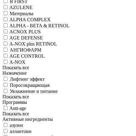
B FIRST
AZULENE
Материалы
ALPHA COMPLEX
ALPHA - BETA & RETINOL
ACNOX PLUS
AGE DEFENSE
A-NOX plus RETINOL
АНГИОФАРМ
AGE CONTROL
A-NOX
Показать все
Назначение
Лифтинг эффект
Поросокращающая
Увлажнение и питание
Показать все
Программы
Anti-age
Показать все
Активные ингредиенты
азулен
аллантоин