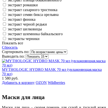
экстракт плюща обыкновенного
экстракт ромашки
экстракт сахарного тростника
экстракт семян бикса орельяна
экстракт финика
экстракт черной редьки
экстракт шелковицы
экстракт шлемника байкальского
экстракты черники
Показать все
Сбросить
Сортировать по:
Выводить по:
MYTHOLOGIC HYDRO MASK 70 мл (увлажняющая.маска
70 мл)
1 580 руб.
Добавить в корзину
OZON
Wildberries
Маски для лица
Маски для лица – скорая помощь для сухой и тусклой кожи