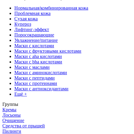
Нормальная/комбинированная кожа
Проблемная кожа
Сухая кожа
Купероз
Лифтинг-эффект
Поросокращающие
Увлажнение/питание
Маски с кислотами
Маски с фруктовыми кислотами
Маски с aha кислотами
Маски с bha кислотами
Маски с маслами
Маски с аминокислотами
Маски с пептидами
Маски с протеинами
Маски с антиоксидантами
Ещё +
Группы
Кремы
Лосьоны
Очищение
Средства от прыщей
Пилинги