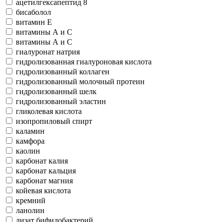
ацетилгексапептид 8
бисаболол
витамин Е
витамины А и С
витамины А и С
гиалуронат натрия
гидролизованная гиалуроновая кислота
гидролизованный коллаген
гидролизованный молочный протеин
гидролизованный шелк
гидролизованный эластин
гликолевая кислота
изопропиловый спирт
каламин
камфора
каолин
карбонат калия
карбонат кальция
карбонат магния
койевая кислота
кремний
ланолин
лизат бифидобактерий