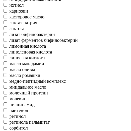
ихтиол
карнозин
касторовое масло
лактат натрия
лактоза
лизат бифидобактерий
лизат ферментов бифидобактерий
лимонная кислота
линоленовая кислота
липоевая кислота
масло макадамии
масло оливы
масло ромашки
медно-пептидный комплекс
миндальное масло
молочный протеин
мочевина
ниацинамид
пантенол
ретинол
ретинола пальмитат
сорбитол