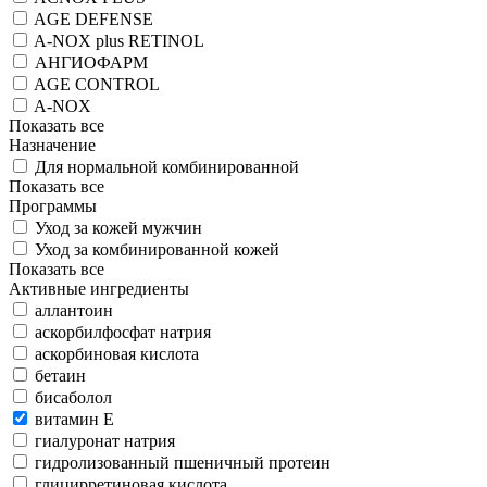
AGE DEFENSE
A-NOX plus RETINOL
АНГИОФАРМ
AGE CONTROL
A-NOX
Показать все
Назначение
Для нормальной комбинированной
Показать все
Программы
Уход за кожей мужчин
Уход за комбинированной кожей
Показать все
Активные ингредиенты
аллантоин
аскорбилфосфат натрия
аскорбиновая кислота
бетаин
бисаболол
витамин Е
гиалуронат натрия
гидролизованный пшеничный протеин
глицирретиновая кислота