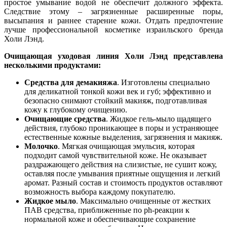
простое умывание водой не обеспечит должного эффекта.
Следствие этому – загрязненные расширенные поры,
высыпания и раннее старение кожи. Отдать предпочтение
лучше профессиональной косметике израильского бренда
Холи Лэнд.
Очищающая уходовая линия Холи Лэнд представлена
несколькими продуктами:
Средства для демакияжа
. Изготовлены специально
для деликатной тонкой кожи век и губ; эффективно и
безопасно снимают стойкий макияж, подготавливая
кожу к глубокому очищению.
Очищающие средства
. Жидкое гель-мыло щадящего
действия, глубоко проникающее в поры и устраняющее
естественные кожные выделения, загрязнения и макияж.
Молочко
. Мягкая очищающая эмульсия, которая
подходит самой чувствительной коже. Не оказывает
раздражающего действия на слизистые, не сушит кожу,
оставляя после умывания приятные ощущения и легкий
аромат. Разный состав и стоимость продуктов оставляют
возможность выбора каждому покупателю.
Жидкое мыло
. Максимально очищенные от жестких
ПАВ средства, приближенные по ph-реакции к
нормальной коже и обеспечивающие сохранение