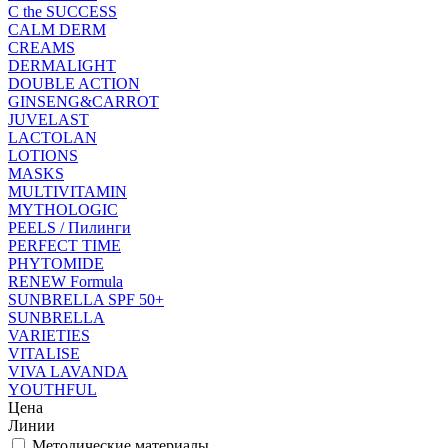
C the SUCCESS
CALM DERM
CREAMS
DERMALIGHT
DOUBLE ACTION
GINSENG&CARROT
JUVELAST
LACTOLAN
LOTIONS
MASKS
MULTIVITAMIN
MYTHOLOGIC
PEELS / Пилинги
PERFECT TIME
PHYTOMIDE
RENEW Formula
SUNBRELLA SPF 50+
SUNBRELLA
VARIETIES
VITALISE
VIVA LAVANDA
YOUTHFUL
Цена
Линии
Методические материалы