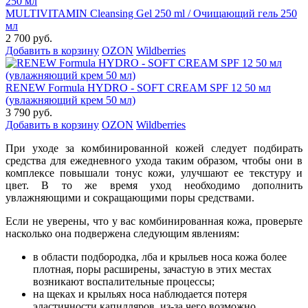
MULTIVITAMIN Cleansing Gel 250 ml / Очищающий гель 250
мл
2 700 руб.
Добавить в корзину
OZON
Wildberries
RENEW Formula HYDRO - SOFT CREAM SPF 12 50 мл
(увлажняющий крем 50 мл)
3 790 руб.
Добавить в корзину
OZON
Wildberries
При уходе за комбинированной кожей следует подбирать
средства для ежедневного ухода таким образом, чтобы они в
комплексе повышали тонус кожи, улучшают ее текстуру и
цвет. В то же время уход необходимо дополнить
увлажняющими и сокращающими поры средствами.
Если не уверены, что у вас комбинированная кожа, проверьте
насколько она подвержена следующим явлениям:
в области подбородка, лба и крыльев носа кожа более
плотная, поры расширены, зачастую в этих местах
возникают воспалительные процессы;
на щеках и крыльях носа наблюдается потеря
эластичности капилляров, из-за чего возможно