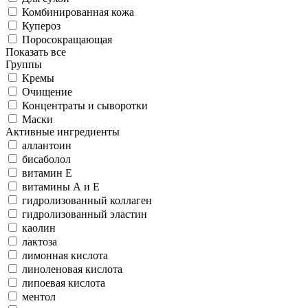
Комбинированная кожа
Купероз
Поросокращающая
Показать все
Группы
Кремы
Очищение
Концентраты и сыворотки
Маски
Активные ингредиенты
аллантоин
бисаболол
витамин Е
витамины А и Е
гидролизованный коллаген
гидролизованный эластин
каолин
лактоза
лимонная кислота
линоленовая кислота
липоевая кислота
ментол