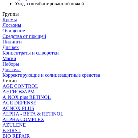
Уход за комбинированной кожей
Группы
Кремы
Лосьоны
Очищение
Средства от прыщей
Пилинги
Для век
Концентраты и сыворотки
Маски
Наборы
Для тела
Корректирующие и солнцезащитные средства
Линии
AGE CONTROL
АНГИОФАРМ
A-NOX plus RETINOL
AGE DEFENSE
ACNOX PLUS
ALPHA - BETA & RETINOL
ALPHA COMPLEX
AZULENE
B FIRST
BIO REPAIR