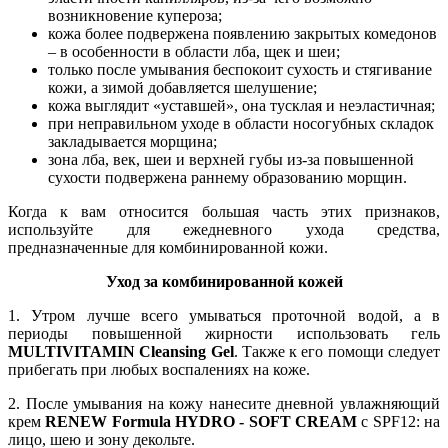
возникновение купероза;
кожа более подвержена появлению закрытых комедонов
– в особенности в области лба, щек и шеи;
только после умывания беспокоит сухость и стягивание
кожи, а зимой добавляется шелушение;
кожа выглядит «уставшей», она тусклая и неэластичная;
при неправильном уходе в области носогубных складок
закладывается морщина;
зона лба, век, шеи и верхней губы из-за повышенной
сухости подвержена раннему образованию морщин.
Когда к вам относится большая часть этих признаков,
используйте для ежедневного ухода средства,
предназначенные для комбинированной кожи.
Уход за комбинированной кожей
1. Утром лучше всего умываться проточной водой, а в
периоды повышенной жирности использовать гель
MULTIVITAMIN Cleansing Gel
. Также к его помощи следует
прибегать при любых воспалениях на коже.
2. После умывания на кожу нанесите дневной увлажняющий
крем
RENEW Formula HYDRO - SOFT CREAM
с SPF12: на
лицо, шею и зону декольте.