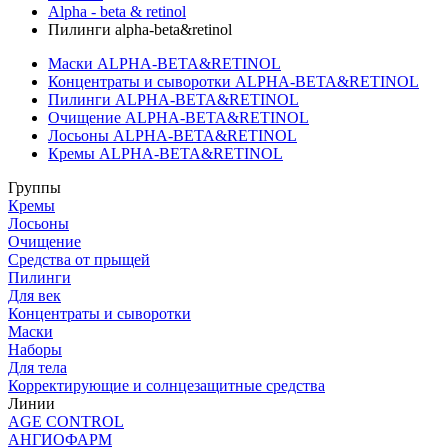
Alpha - beta & retinol
Пилинги alpha-beta&retinol
Маски ALPHA-BETA&RETINOL
Концентраты и сыворотки ALPHA-BETA&RETINOL
Пилинги ALPHA-BETA&RETINOL
Очищение ALPHA-BETA&RETINOL
Лосьоны ALPHA-BETA&RETINOL
Кремы ALPHA-BETA&RETINOL
Группы
Кремы
Лосьоны
Очищение
Средства от прыщей
Пилинги
Для век
Концентраты и сыворотки
Маски
Наборы
Для тела
Корректирующие и солнцезащитные средства
Линии
AGE CONTROL
АНГИОФАРМ