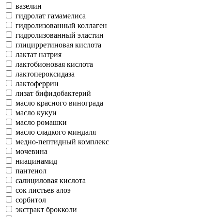
вазелин
гидролат гамамелиса
гидролизованный коллаген
гидролизованный эластин
глицирретиновая кислота
лактат натрия
лактобионовая кислота
лактопероксидаза
лактоферрин
лизат бифидобактерий
масло красного винограда
масло кукуи
масло ромашки
масло сладкого миндаля
медно-пептидный комплекс
мочевина
ниацинамид
пантенол
салициловая кислота
сок листьев алоэ
сорбитол
экстракт брокколи