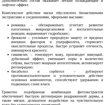
Дополнительно состав оказывает легкий охлаждающий и
лифтинг-эффект.
Комплексное действие маски обусловлено биоактивными
экстрактами и соединениями, эфирными маслами:
ромашка – обеззараживает, угнетает развитие
патогенных микроорганизмов и воспалительные
реакции, выравнивает гидробаланс;
брокколи – усиливает природную защиту от вредных
внешних факторов и ультрафиолета, «тормозит»
окислительные процессы, быстро устраняет отечность,
имеющуюся красноту;
гамамелис – тонизирует кожу, производит вяжущий,
дубильный эффект, уменьшает поры и количество
себума, выступает мощным антисептиком, активизирует
регенерацию;
бисаболол и сорбитол – дублируют
противовоспалительное и успокоительное действие
основных компонентов, способствуют удержанию в
подкожных слоях влаги.
Грамотно подобранная комбинация фитоэкстрактов
обеспечивает быструю регенерацию раздраженной дермы, а
также мягкое, деликатное воздействие на чувствительную
кожу без аллергических проявлений.