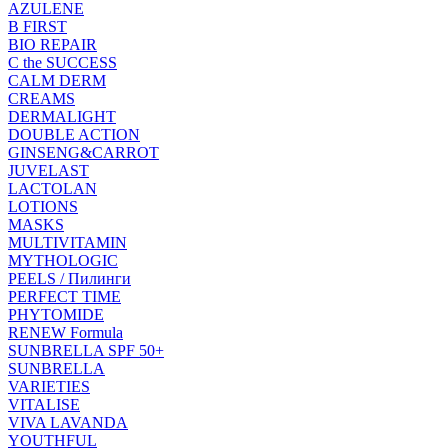
AZULENE
B FIRST
BIO REPAIR
C the SUCCESS
CALM DERM
CREAMS
DERMALIGHT
DOUBLE ACTION
GINSENG&CARROT
JUVELAST
LACTOLAN
LOTIONS
MASKS
MULTIVITAMIN
MYTHOLOGIC
PEELS / Пилинги
PERFECT TIME
PHYTOMIDE
RENEW Formula
SUNBRELLA SPF 50+
SUNBRELLA
VARIETIES
VITALISE
VIVA LAVANDA
YOUTHFUL