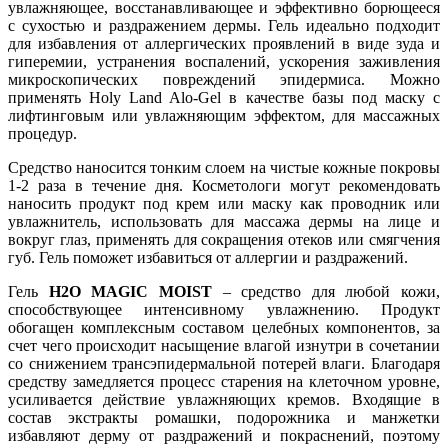
увлажняющее, восстанавливающее и эффективно борющееся
с сухостью и раздражением дермы. Гель идеально подходит
для избавления от аллергических проявлений в виде зуда и
гиперемии, устранения воспалений, ускорения заживления
микроскопических повреждений эпидермиса. Можно
применять Holy Land Alo-Gel в качестве базы под маску с
лифтинговым или увлажняющим эффектом, для массажных
процедур.
Средство наносится тонким слоем на чистые кожные покровы
1-2 раза в течение дня. Косметологи могут рекомендовать
наносить продукт под крем или маску как проводник или
увлажнитель, использовать для массажа дермы на лице и
вокруг глаз, применять для сокращения отеков или смягчения
губ. Гель поможет избавиться от аллергии и раздражений.
Гель
H2O MAGIC MOIST
– средство для любой кожи,
способствующее интенсивному увлажнению. Продукт
обогащен комплексным составом целебных компонентов, за
счет чего происходит насыщение влагой изнутри в сочетании
со снижением трансэпидермальной потерей влаги. Благодаря
средству замедляется процесс старения на клеточном уровне,
усиливается действие увлажняющих кремов. Входящие в
состав экстракты ромашки, подорожника и манжетки
избавляют дерму от раздражений и покраснений, поэтому