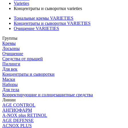
Varieties
Концентраты и сыворотки varieties
Тональные кремы VARIETIES
Концентраты и сыворотки VARIETIES
Очищение VARIETIES
Группы
Кремы
Лосьоны
Очищение
Средства от прыщей
Пилинги
Для век
Концентраты и сыворотки
Маски
Наборы
Для тела
Корректирующие и солнцезащитные средства
Линии
AGE CONTROL
АНГИОФАРМ
A-NOX plus RETINOL
AGE DEFENSE
ACNOX PLUS