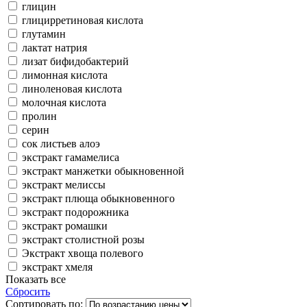
глицин
глицирретиновая кислота
глутамин
лактат натрия
лизат бифидобактерий
лимонная кислота
линоленовая кислота
молочная кислота
пролин
серин
сок листьев алоэ
экстракт гамамелиса
экстракт манжетки обыкновенной
экстракт мелиссы
экстракт плюща обыкновенного
экстракт подорожника
экстракт ромашки
экстракт столистной розы
Экстракт хвоща полевого
экстракт хмеля
Показать все
Сбросить
Сортировать по: