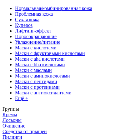
Нормальная/комбинированная кожа
Проблемная кожа
Сухая кожа
Купероз
Лифтинг-эффект
Поросокращающие
Увлажнение/питание
Маски с кислотами
Маски с фруктовыми кислотами
Маски с aha кислотами
Маски с bha кислотами
Маски с маслами
Маски с аминокислотами
Маски с пептидами
Маски с протеинами
Маски с антиоксидантами
Ещё +
Группы
Кремы
Лосьоны
Очищение
Средства от прыщей
Пилинги