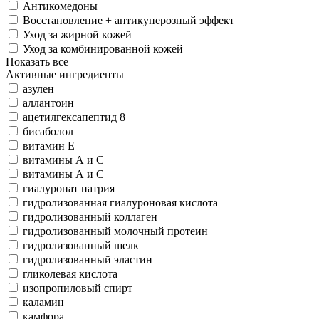
Антикомедоны
Восстановление + антикуперозный эффект
Уход за жирной кожей
Уход за комбинированной кожей
Показать все
Активные ингредиенты
азулен
аллантоин
ацетилгексапептид 8
бисаболол
витамин Е
витамины А и С
витамины А и С
гиалуронат натрия
гидролизованная гиалуроновая кислота
гидролизованный коллаген
гидролизованный молочный протеин
гидролизованный шелк
гидролизованный эластин
гликолевая кислота
изопропиловый спирт
каламин
камфора