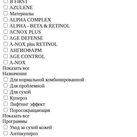
B FIRST
AZULENE
Материалы
ALPHA COMPLEX
ALPHA - BETA & RETINOL
ACNOX PLUS
AGE DEFENSE
A-NOX plus RETINOL
АНГИОФАРМ
AGE CONTROL
A-NOX
Показать все
Назначение
Для нормальной комбинированной
Для проблемной
Для сухой
Купероз
Лифтинг эффект
Поросокращающая
Показать все
Программы
Уход за сухой кожей
Антикупероз